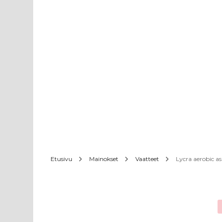
Etusivu
Mainokset
Vaatteet
Lycra aerobic as