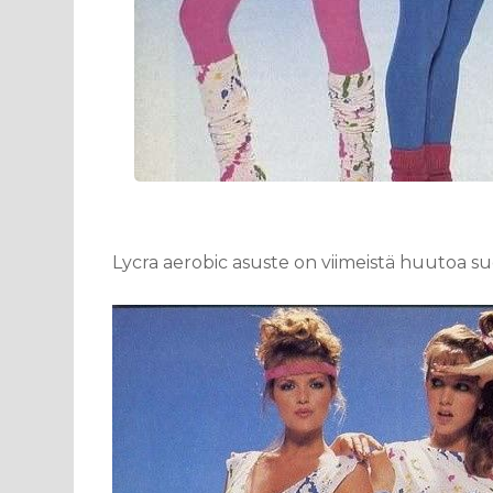
Lycra aerobic asuste on viimeistä huutoa s