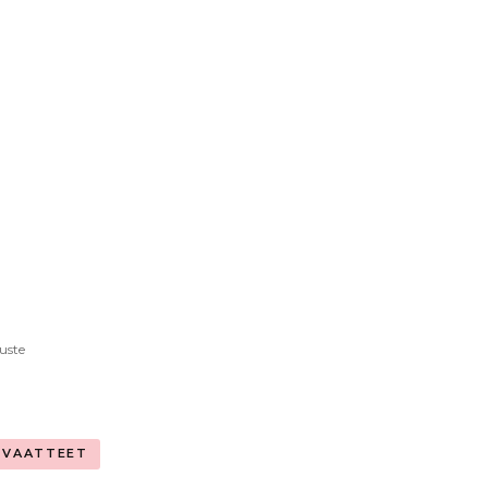
uste
VAATTEET