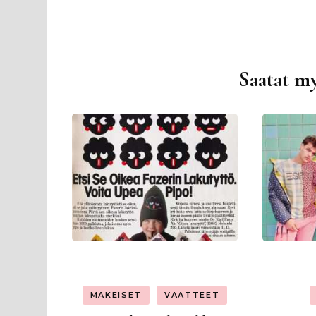
Saatat my
Artikkelien
selaus
MAKEISET
VAATTEET