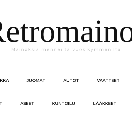
etromain
Mainoksia menneiltä vuosikymmeniltä
IKKA
JUOMAT
AUTOT
VAATTEET
T
ASEET
KUNTOILU
LÄÄKKEET