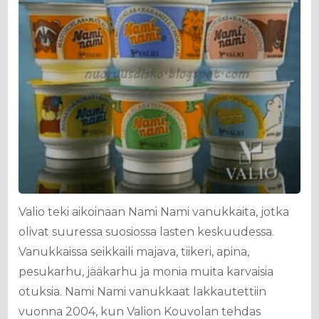
Valio teki aikoinaan Nami Nami vanukkaita, jotka
olivat suuressa suosiossa lasten keskuudessa.
Vanukkaissa seikkaili majava, tiikeri, apina,
pesukarhu, jääkarhu ja monia muita karvaisia
otuksia. Nami Nami vanukkaat lakkautettiin
vuonna 2004, kun Valion Kouvolan tehdas