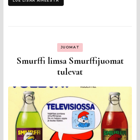
LUE LISÄÄ AIHEESTA
JUOMAT
Smurffi limsa Smurffijuomat
tulevat