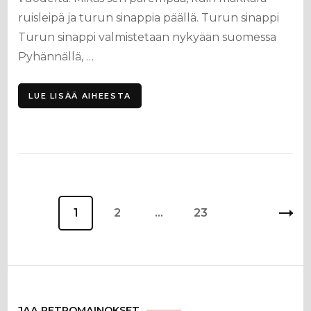
ruisleipä ja turun sinappia päällä. Turun sinappi
Turun sinappi valmistetaan nykyään suomessa
Pyhännällä, …
LUE LISÄÄ AIHEESTA
Artikkelien
Sivu
1
Sivu
2
…
Sivu
23
sivutus
JAA RETROMAINOKSET