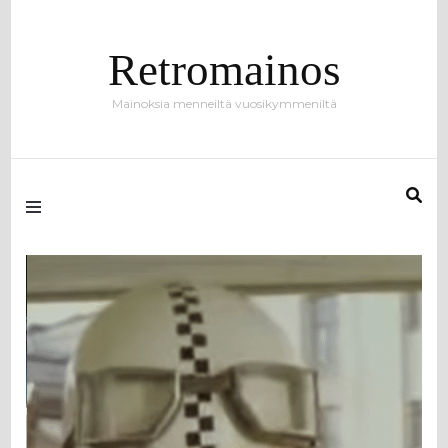
Retromainos
Mainoksia menneiltä vuosikymmeniltä