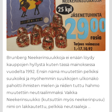
Brunberg Neekerinsuukkoja ei enään löydy
kauppojen hyllystä kuten tässä mainoksessa
vuodelta 1992. Ensin nämä muutettiin pelkiksi
suukoiksi ja myöhemmin suukkojen ulkonäkö
pahoitti ihmisten mielen ja niiden tuttu hahmo
muutettiin neutraalimmaksi. Vaikka
Neekerinsuukko (kutsuttiin myös neekerinpusu)
nimi on lakkautettu, pelkkiä neutraaleja …