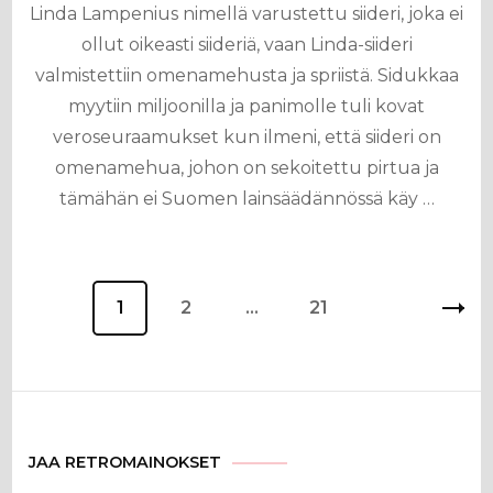
Linda Lampenius nimellä varustettu siideri, joka ei
ollut oikeasti siideriä, vaan Linda-siideri
valmistettiin omenamehusta ja spriistä. Sidukkaa
myytiin miljoonilla ja panimolle tuli kovat
veroseuraamukset kun ilmeni, että siideri on
omenamehua, johon on sekoitettu pirtua ja
tämähän ei Suomen lainsäädännössä käy …
Artikkelien
Sivu
1
Sivu
2
…
Sivu
21
sivutus
JAA RETROMAINOKSET