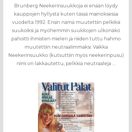
Brunberg Neekerinsuukkoja ei enään löydy
kauppojen hyllystä kuten tässä mainoksessa
vuodelta 1992. Ensin nämä muutettiin pelkiksi
suukoiksi ja myöhemmin suukkojen ulkonäkö
pahoitti ihmisten mielen ja niiden tuttu hahmo
muutettiin neutraalimmaksi. Vaikka
Neekerinsuukko (kutsuttiin myös neekerinpusu)
nimi on lakkautettu, pelkkiä neutraaleja …