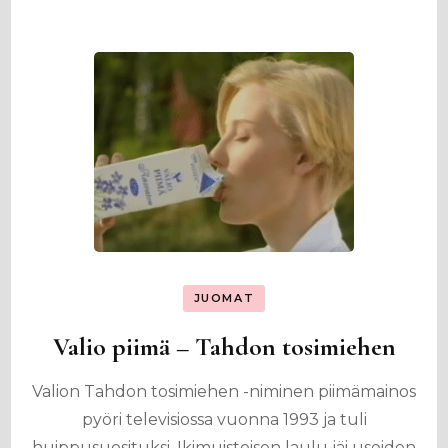
JUOMAT
Valio piimä – Tahdon tosimiehen
Valion Tahdon tosimiehen -niminen piimämainos
pyöri televisiossa vuonna 1993 ja tuli
huippusuosituksi. Ikimuistoisen laulu jäi useiden