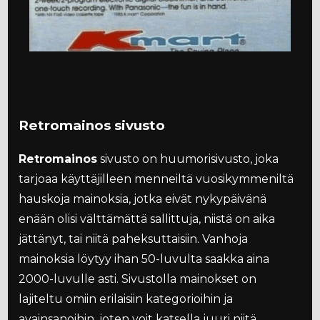
Retromainos sivusto
Retromainos
sivusto on huumorisivusto, joka
tarjoaa käyttäjilleen menneiltä vuosikymmeniltä
hauskoja mainoksia, jotka eivät nykypäivänä
enään olisi välttämättä sallittuja, niistä on aika
jättänyt, tai niitä paheksuttaisiin. Vanhoja
mainoksia löytyy ihan 50-luvulta saakka aina
2000-luvulle asti. Sivustolla mainokset on
lajiteltu omiin erilaisiin kategorioihin ja
avainsanoihin, joten voit katsella juuri niitä