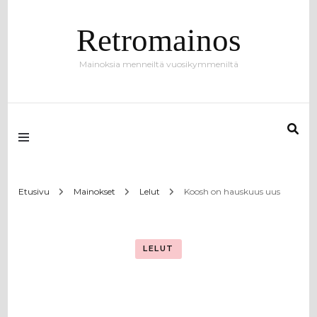
Retromainos
Mainoksia menneiltä vuosikymmeniltä
Etusivu
Mainokset
Lelut
Koosh on hauskuus uus
LELUT