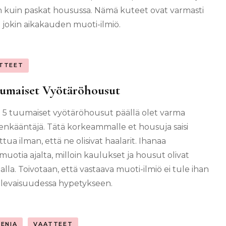
n kuin paskat housussa. Nämä kuteet ovat varmasti
t jokin aikakauden muoti-ilmiö.
TTEET
umaiset Vyötäröhousut
5 tuumaiset vyötäröhousut päällä olet varma
enkääntäjä. Tätä korkeammalle et housuja saisi
tua ilman, että ne olisivat haalarit. Ihanaa
muotia ajalta, milloin kaulukset ja housut olivat
lla. Toivotaan, että vastaava muoti-ilmiö ei tule ihan
ulevaisuudessa hypetykseen.
IENIA
VAATTEET