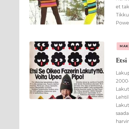
et ta
Tikku
Power
MAK
Etsi
Lakup
2000-
Lakuty
Lehti
Lakut
saada
harvi