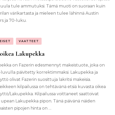
kuula tule ammutuksi. Tämä muoti on suoraan kuin
rilan värikartasta ja mieleen tulee lähinnä Austin
s ja 70-luku.
EISET
VAATTEET
 oikea Lakupekka
ekka on Fazerin edesmennyt makeistuote, joka on
luvulla päivitetty korrektimmaksi. Lakupekka ja
ttö olivat Fazerin suosittuja lakritsi makeisia.
leikkeen kilpailussa on tehtävänä etsiä kuvasta oikea
yttö/Lakupekka. Kilpailussa voittaneet saattoivat
 upean Lakupekka pipon. Tänä päivänä näiden
naisten pipojen hinta on …