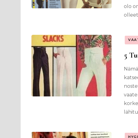
olo o
ollee
VAA
5 Tu
Nämä 
katse
nostet
vaate
korkea
lähit
HYG