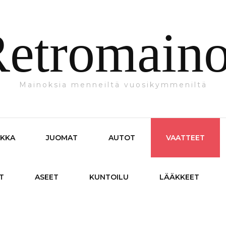
etromain
Mainoksia menneiltä vuosikymmeniltä
IKKA
JUOMAT
AUTOT
VAATTEET
T
ASEET
KUNTOILU
LÄÄKKEET