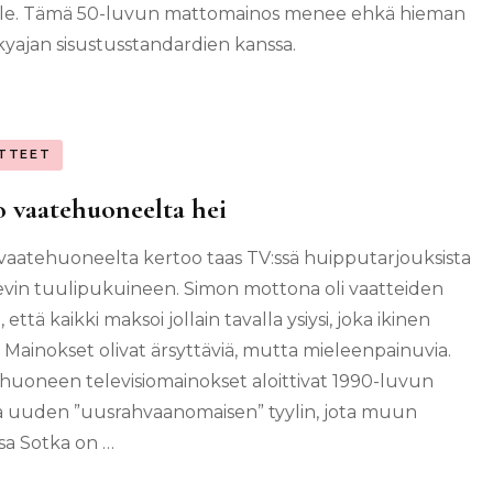
alle. Tämä 50-luvun mattomainos menee ehkä hieman
ykyajan sisustusstandardien kanssa.
TTEET
 vaatehuoneelta hei
vaatehuoneelta kertoo taas TV:ssä huipputarjouksista
evin tuulipukuineen. Simon mottona oli vaatteiden
, että kaikki maksoi jollain tavalla ysiysi, joka ikinen
. Mainokset olivat ärsyttäviä, mutta mieleenpainuvia.
huoneen televisiomainokset aloittivat 1990-luvun
a uuden ”uusrahvaanomaisen” tyylin, jota muun
a Sotka on …