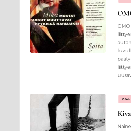
OMO
OMO I
liitt
autam
luvul
pääty
liitt
uusav
VAA
Kiva
Nainen