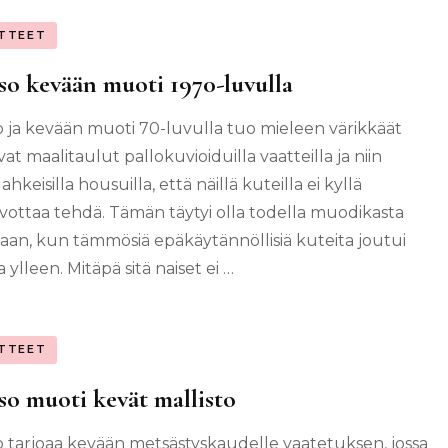
TTEET
o kevään muoti 1970-luvulla
 ja kevään muoti 70-luvulla tuo mieleen värikkäät
vat maalitaulut pallokuvioiduilla vaatteilla ja niin
ahkeisilla housuilla, että näillä kuteilla ei kyllä
avottaa tehdä. Tämän täytyi olla todella muodikasta
naan, kun tämmösiä epäkäytännöllisiä kuteita joutui
ylleen. Mitäpä sitä naiset ei …
TTEET
o muoti kevät mallisto
 tarjoaa kevään metsästyskaudelle vaatetuksen, jossa