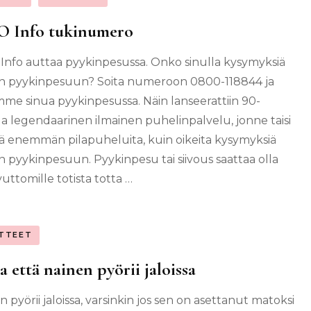
 Info tukinumero
nfo auttaa pyykinpesussa. Onko sinulla kysymyksiä
yen pyykinpesuun? Soita numeroon 0800-118844 ja
me sinua pyykinpesussa. Näin lanseerattiin 90-
la legendaarinen ilmainen puhelinpalvelu, jonne taisi
ä enemmän pilapuheluita, kuin oikeita kysymyksiä
yen pyykinpesuun. Pyykinpesu tai siivous saattaa olla
uttomille totista totta …
TTEET
a että nainen pyörii jaloissa
 pyörii jaloissa, varsinkin jos sen on asettanut matoksi