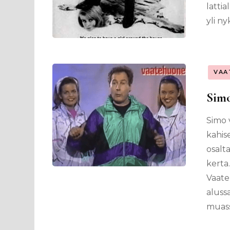
latti
yli n
VAA
Simo
Simo 
kahis
osalta
kerta
Vaate
aluss
muass