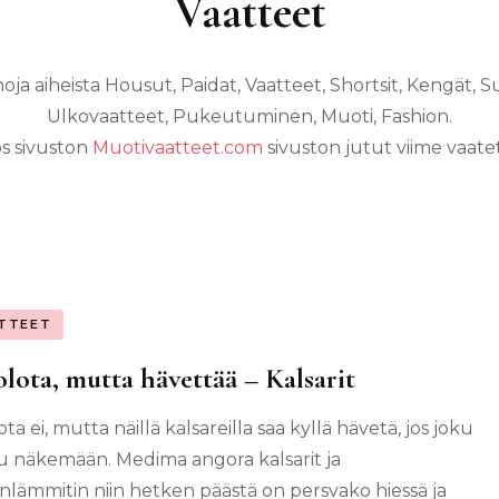
Vaatteet
ja aiheista Housut, Paidat, Vaatteet, Shortsit, Kengät, Su
Ulkovaatteet, Pukeutuminen, Muoti, Fashion.
s sivuston
Muotivaatteet.com
sivuston jutut viime vaate
TTEET
olota, mutta hävettää – Kalsarit
ota ei, mutta näillä kalsareilla saa kyllä hävetä, jos joku
u näkemään. Medima angora kalsarit ja
onlämmitin niin hetken päästä on persvako hiessä ja