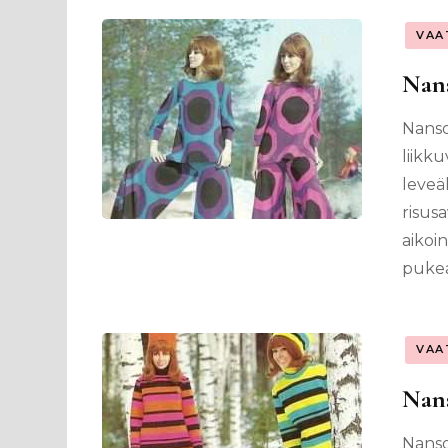
VAA
Nans
Nanso
liikku
leveäl
risus
aikoi
pukea 
VAA
Nans
Nanso