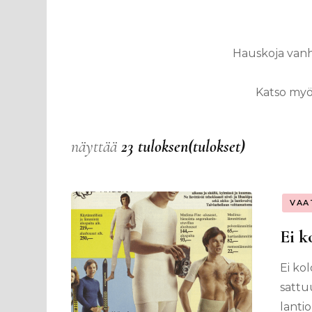
Hauskoja vanho
Katso myö
näyttää
23 tuloksen(tulokset)
VAA
Ei k
Ei kol
sattu
lanti