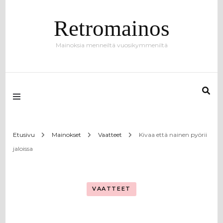
Retromainos
Mainoksia menneiltä vuosikymmeniltä
Etusivu
Mainokset
Vaatteet
Kivaa että nainen pyörii
jaloissa
VAATTEET