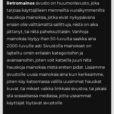
Retromainos
sivusto on huumorisivusto, joka
tarjoaa käyttäjilleen menneiltä vuosikymmeniltä
hauskoja mainoksia, jotka eivät nykypäivänä
enään olisi välttämättä sallittuja, niistä on aika
jättänyt, tai niitä paheksuttaisiin. Vanhoja
mainoksia löytyy ihan 50-luvulta saakka aina
2000-luvulle asti. Sivustolla mainokset on
lajiteltu omiin erilaisiin kategorioihin ja
avainsanoihin, joten voit katsella juuri niitä
hauskoja mainoksia mistä eniten pidät. Lisäämme
sivustolle uusia mainoksia aina kun kerkeämme,
joten käy katsomassa välillä uusimmat hauskat
kuvat, tai mikset vaikka linkkaisi sivustoa, tai jakaisi
sitä sosiaalisessa mediassa, jotta useammat
käyttäjät löytävät sivustolle.