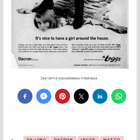
Jaa tämä sosiaalisessa mediassa…
50-LUKU
DACRON
LEGGS
MATTO