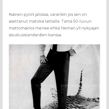
Nainen pyörii jaloissa, varsinkin jos sen on
asettanut matoksi lattialle. Tämä 50-luvun
mattomainos menee ehkä hieman yli nykyajan
sisustusstandardien kanssa.