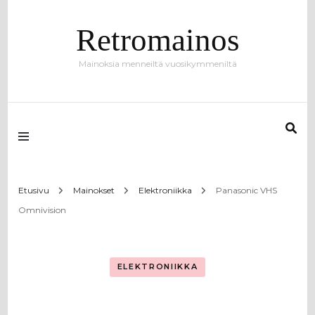
Retromainos
Mainoksia menneiltä vuosikymmeniltä
Etusivu
Mainokset
Elektroniikka
Panasonic VHS
Omnivision
ELEKTRONIIKKA