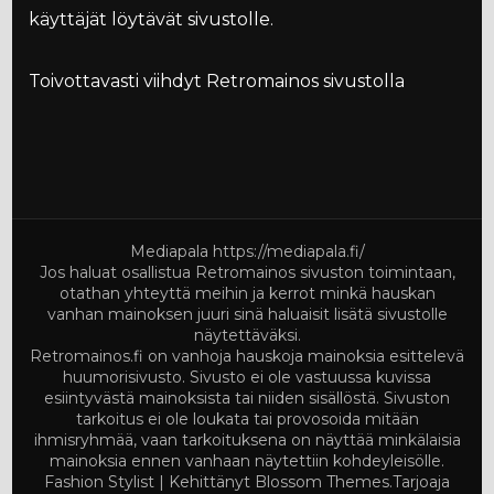
käyttäjät löytävät sivustolle.
Toivottavasti viihdyt Retromainos sivustolla
Mediapala
https://mediapala.fi/
Jos haluat osallistua Retromainos sivuston toimintaan,
otathan yhteyttä meihin ja kerrot minkä hauskan
vanhan mainoksen juuri sinä haluaisit lisätä sivustolle
näytettäväksi.
Retromainos.fi on vanhoja hauskoja mainoksia esittelevä
huumorisivusto. Sivusto ei ole vastuussa kuvissa
esiintyvästä mainoksista tai niiden sisällöstä. Sivuston
tarkoitus ei ole loukata tai provosoida mitään
ihmisryhmää, vaan tarkoituksena on näyttää minkälaisia
mainoksia ennen vanhaan näytettiin kohdeyleisölle.
Fashion Stylist | Kehittänyt
Blossom Themes
.Tarjoaja