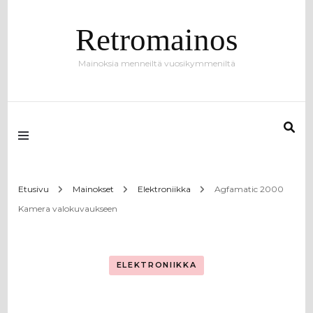
Retromainos
Mainoksia menneiltä vuosikymmeniltä
Etusivu
Mainokset
Elektroniikka
Agfamatic 2000
Kamera valokuvaukseen
ELEKTRONIIKKA