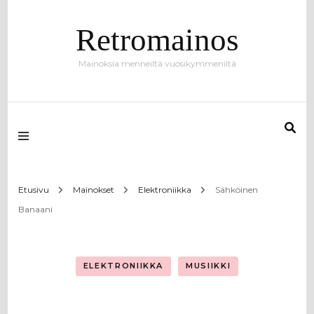
Retromainos
Mainoksia menneiltä vuosikymmeniltä
Etusivu
Mainokset
Elektroniikka
Sähköinen
Banaani
ELEKTRONIIKKA
MUSIIKKI