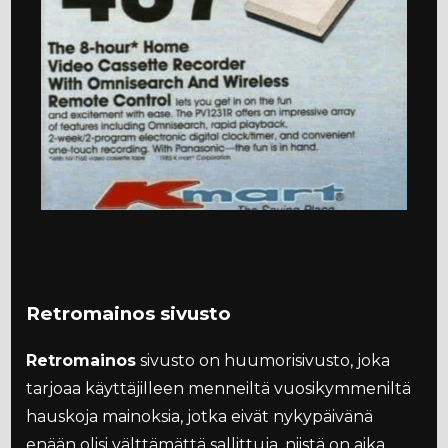
Retromainos sivusto
Retromainos
sivusto on huumorisivusto, joka
tarjoaa käyttäjilleen menneiltä vuosikymmeniltä
hauskoja mainoksia, jotka eivät nykypäivänä
enään olisi välttämättä sallittuja, niistä on aika