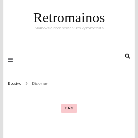
Retromainos
Mainoksia menneiltä vuosikymmeniltä
Etusivu
Diskman
TAG