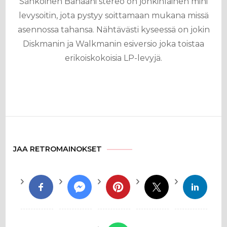
Sähköinen Banaani stereo on jonkinlainen mini
levysoitin, jota pystyy soittamaan mukana missä
asennossa tahansa. Nähtävästi kyseessä on jokin
Diskmanin ja Walkmanin esiversio joka toistaa
erikoiskokoisia LP-levyjä.
JAA RETROMAINOKSET