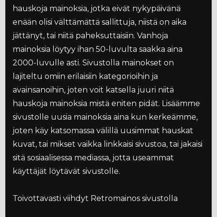
hauskoja mainoksia, jotka eivät nykypäivänä
enään olisi välttämättä sallittuja, niistä on aika
jättänyt, tai niitä paheksuttaisiin. Vanhoja
mainoksia löytyy ihan 50-luvulta saakka aina
2000-luvulle asti. Sivustolla mainokset on
lajiteltu omiin erilaisiin kategorioihin ja
avainsanoihin, joten voit katsella juuri niitä
hauskoja mainoksia mistä eniten pidät. Lisäämme
sivustolle uusia mainoksia aina kun kerkeämme,
joten käy katsomassa välillä uusimmat hauskat
kuvat, tai mikset vaikka linkkaisi sivustoa, tai jakaisi
sitä sosiaalisessa mediassa, jotta useammat
käyttäjät löytävät sivustolle.
Toivottavasti viihdyt Retromainos sivustolla