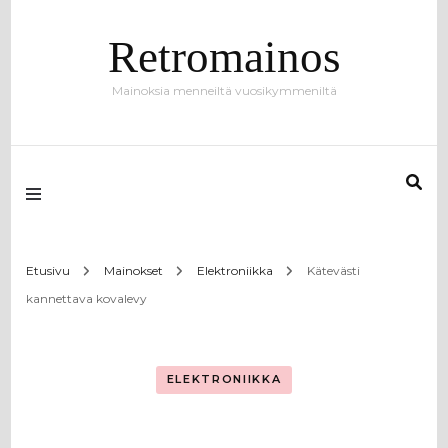
Retromainos
Mainoksia menneiltä vuosikymmeniltä
Etusivu
Mainokset
Elektroniikka
Kätevästi
kannettava kovalevy
ELEKTRONIIKKA