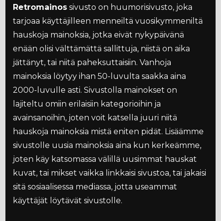
Retromainos
sivusto on huumorisivusto, joka
tarjoaa käyttäjilleen menneiltä vuosikymmeniltä
hauskoja mainoksia, jotka eivät nykypäivänä
enään olisi välttämättä sallittuja, niistä on aika
jättänyt, tai niitä paheksuttaisiin. Vanhoja
mainoksia löytyy ihan 50-luvulta saakka aina
2000-luvulle asti. Sivustolla mainokset on
lajiteltu omiin erilaisiin kategorioihin ja
avainsanoihin, joten voit katsella juuri niitä
hauskoja mainoksia mistä eniten pidät. Lisäämme
sivustolle uusia mainoksia aina kun kerkeämme,
joten käy katsomassa välillä uusimmat hauskat
kuvat, tai mikset vaikka linkkaisi sivustoa, tai jakaisi
sitä sosiaalisessa mediassa, jotta useammat
käyttäjät löytävät sivustolle.