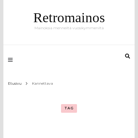
Retromainos
Mainoksia menneiltä vuosikymmeniltä
Etusivu
Kannettava
TAG