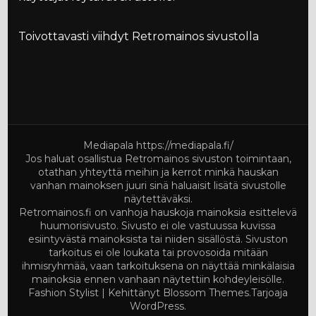
Toivottavasti viihdyt Retromainos sivustolla
Mediapala
https://mediapala.fi/
Jos haluat osallistua Retromainos sivuston toimintaan,
otathan yhteyttä meihin ja kerrot minkä hauskan
vanhan mainoksen juuri sinä haluaisit lisätä sivustolle
näytettäväksi.
Retromainos.fi on vanhoja hauskoja mainoksia esittelevä
huumorisivusto. Sivusto ei ole vastuussa kuvissa
esiintyvästä mainoksista tai niiden sisällöstä. Sivuston
tarkoitus ei ole loukata tai provosoida mitään
ihmisryhmää, vaan tarkoituksena on näyttää minkälaisia
mainoksia ennen vanhaan näytettiin kohdeyleisölle.
Fashion Stylist | Kehittänyt
Blossom Themes
.Tarjoaja
WordPress
.