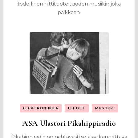
todellinen hittituote tuoden musiikin joka
paikkaan.
ELEKTRONIIKKA
LEHDET
MUSIIKKI
ASA Ulastori Pikahippiradio
Pikahippiradio on nähtävästi selässä kannettava