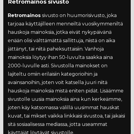
Retromainos sivusto
Retromainos
sivusto on huumorisivusto, joka
tarjoaa käyttäjilleen menneiltä vuosikymmeniltä
hauskoja mainoksia, jotka eivät nykypäivänä
enään olisi välttämättä sallittuja, niistä on aika
jättänyt, tai niitä paheksuttaisiin. Vanhoja
mainoksia löytyy ihan 50-luvulta saakka aina
2000-luvulle asti. Sivustolla mainokset on
lajiteltu omiin erilaisiin kategorioihin ja
avainsanoihin, joten voit katsella juuri niitä
hauskoja mainoksia mistä eniten pidät. Lisäämme
sivustolle uusia mainoksia aina kun kerkeämme,
joten käy katsomassa välillä uusimmat hauskat
kuvat, tai mikset vaikka linkkaisi sivustoa, tai jakaisi
sitä sosiaalisessa mediassa, jotta useammat
käyttäjät löytävät sivustolle.