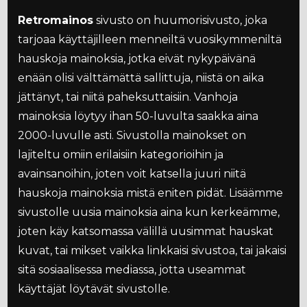
Retromainos
sivusto on huumorisivusto, joka
tarjoaa käyttäjilleen menneiltä vuosikymmeniltä
hauskoja mainoksia, jotka eivät nykypäivänä
enään olisi välttämättä sallittuja, niistä on aika
jättänyt, tai niitä paheksuttaisiin. Vanhoja
mainoksia löytyy ihan 50-luvulta saakka aina
2000-luvulle asti. Sivustolla mainokset on
lajiteltu omiin erilaisiin kategorioihin ja
avainsanoihin, joten voit katsella juuri niitä
hauskoja mainoksia mistä eniten pidät. Lisäämme
sivustolle uusia mainoksia aina kun kerkeämme,
joten käy katsomassa välillä uusimmat hauskat
kuvat, tai mikset vaikka linkkaisi sivustoa, tai jakaisi
sitä sosiaalisessa mediassa, jotta useammat
käyttäjät löytävät sivustolle.