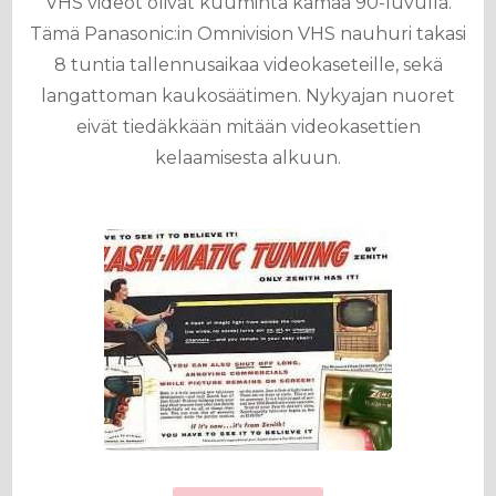
VHS videot olivat kuuminta kamaa 90-luvulla.
Tämä Panasonic:in Omnivision VHS nauhuri takasi
8 tuntia tallennusaikaa videokaseteille, sekä
langattoman kaukosäätimen. Nykyajan nuoret
eivät tiedäkkään mitään videokasettien
kelaamisesta alkuun.