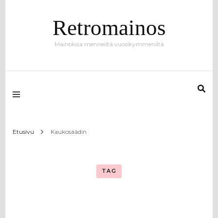
Retromainos
Mainoksia menneiltä vuosikymmeniltä
Etusivu
Kaukosäädin
TAG