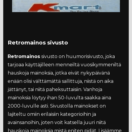
Retromainos sivusto
Retromainos
sivusto on huumorisivusto, joka
tarjoaa käyttäjilleen menneiltä vuosikymmeniltä
hauskoja mainoksia, jotka eivät nykypäivänä
enään olisi välttämättä sallittuja, niistä on aika
jättänyt, tai niitä paheksuttaisiin. Vanhoja
mainoksia löytyy ihan 50-luvulta saakka aina
2000-luvulle asti. Sivustolla mainokset on
lajiteltu omiin erilaisiin kategorioihin ja
avainsanoihin, joten voit katsella juuri niitä
hauskoja mainoksia mistä eniten pidät. Lisäämme