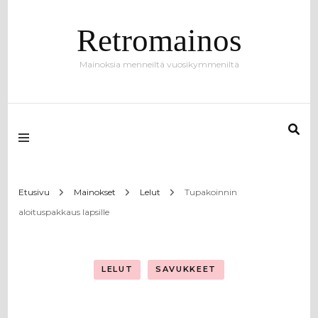
Retromainos
Mainoksia menneiltä vuosikymmeniltä
Etusivu
Mainokset
Lelut
Tupakoinnin
aloituspakkaus lapsille
LELUT
SAVUKKEET