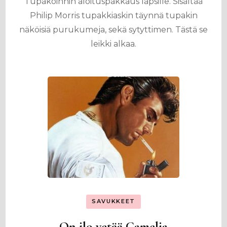
Tupakoinnin aloituspakkaus lapsille. Sisältää
Philip Morris tupakkiaskin täynnä tupakin
näköisiä purukumeja, sekä sytyttimen. Tästä se
leikki alkaa.
SAVUKKEET
On ilo vetää Camelia