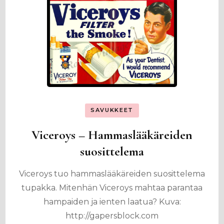
SAVUKKEET
Viceroys – Hammaslääkäreiden
suosittelema
Viceroys tuo hammaslääkäreiden suosittelema
tupakka. Mitenhän Viceroys mahtaa parantaa
hampaiden ja ienten laatua? Kuva:
http://gapersblock.com