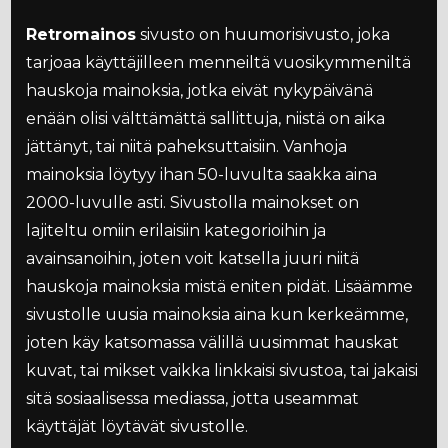
Retromainos
sivusto on huumorisivusto, joka
tarjoaa käyttäjilleen menneiltä vuosikymmeniltä
hauskoja mainoksia, jotka eivät nykypäivänä
enään olisi välttämättä sallittuja, niistä on aika
jättänyt, tai niitä paheksuttaisiin. Vanhoja
mainoksia löytyy ihan 50-luvulta saakka aina
2000-luvulle asti. Sivustolla mainokset on
lajiteltu omiin erilaisiin kategorioihin ja
avainsanoihin, joten voit katsella juuri niitä
hauskoja mainoksia mistä eniten pidät. Lisäämme
sivustolle uusia mainoksia aina kun kerkeämme,
joten käy katsomassa välillä uusimmat hauskat
kuvat, tai mikset vaikka linkkaisi sivustoa, tai jakaisi
sitä sosiaalisessa mediassa, jotta useammat
käyttäjät löytävät sivustolle.