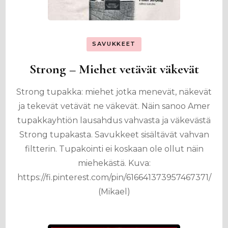
SAVUKKEET
Strong – Miehet vetävät väkevät
Strong tupakka: miehet jotka menevät, näkevät
ja tekevät vetävät ne väkevät. Näin sanoo Amer
tupakkayhtiön lausahdus vahvasta ja väkevästä
Strong tupakasta. Savukkeet sisältävät vahvan
filtterin. Tupakointi ei koskaan ole ollut näin
miehekästä. Kuva:
https://fi.pinterest.com/pin/616641373957467371/
(Mikael)