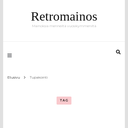
Retromainos
Mainoksia menneiltä vuosikymmeniltä
Etusivu
Tupakointi
TAG