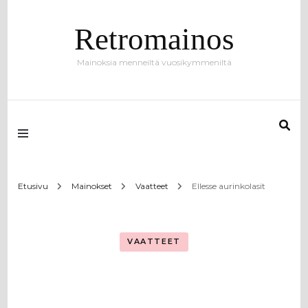
Retromainos
Mainoksia menneiltä vuosikymmeniltä
Etusivu
Mainokset
Vaatteet
Ellesse aurinkolasit
VAATTEET