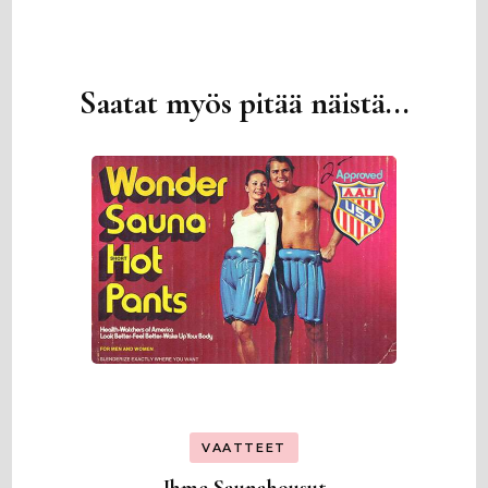
Saatat myös pitää näistä...
Artikkelien
selaus
VAATTEET
Ihme Saunahousut