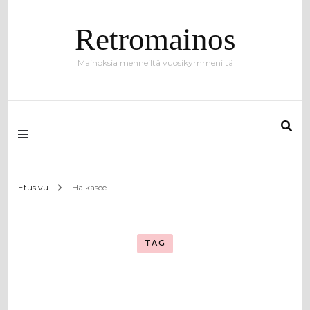
Retromainos
Mainoksia menneiltä vuosikymmeniltä
Etusivu
Häikäsee
TAG