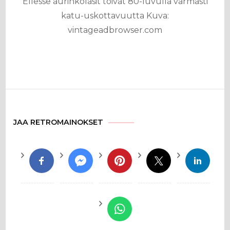
Ellesse aurinkolasit toivat 80-luvulla varmasti
katu-uskottavuutta Kuva:
vintageadbrowser.com
JAA RETROMAINOKSET