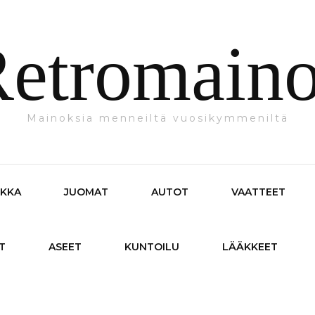
etromain
Mainoksia menneiltä vuosikymmeniltä
IKKA
JUOMAT
AUTOT
VAATTEET
T
ASEET
KUNTOILU
LÄÄKKEET