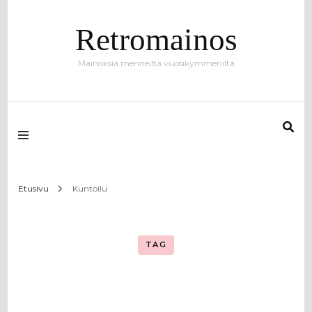
Retromainos
Mainoksia menneiltä vuosikymmeniltä
Etusivu
Kuntoilu
TAG