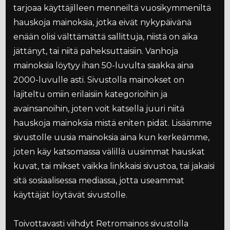
tarjoaa käyttäjilleen menneiltä vuosikymmeniltä
hauskoja mainoksia, jotka eivät nykypäivänä
enään olisi välttämättä sallittuja, niistä on aika
jättänyt, tai niitä paheksuttaisiin. Vanhoja
mainoksia löytyy ihan 50-luvulta saakka aina
2000-luvulle asti. Sivustolla mainokset on
lajiteltu omiin erilaisiin kategorioihin ja
avainsanoihin, joten voit katsella juuri niitä
hauskoja mainoksia mistä eniten pidät. Lisäämme
sivustolle uusia mainoksia aina kun kerkeämme,
joten käy katsomassa välillä uusimmat hauskat
kuvat, tai mikset vaikka linkkaisi sivustoa, tai jakaisi
sitä sosiaalisessa mediassa, jotta useammat
käyttäjät löytävät sivustolle.
Toivottavasti viihdyt Retromainos sivustolla