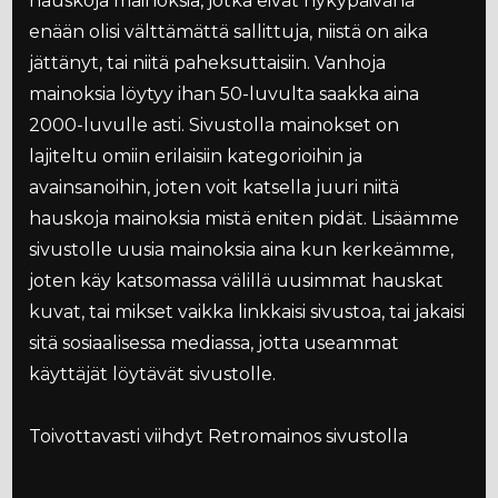
hauskoja mainoksia, jotka eivät nykypäivänä
enään olisi välttämättä sallittuja, niistä on aika
jättänyt, tai niitä paheksuttaisiin. Vanhoja
mainoksia löytyy ihan 50-luvulta saakka aina
2000-luvulle asti. Sivustolla mainokset on
lajiteltu omiin erilaisiin kategorioihin ja
avainsanoihin, joten voit katsella juuri niitä
hauskoja mainoksia mistä eniten pidät. Lisäämme
sivustolle uusia mainoksia aina kun kerkeämme,
joten käy katsomassa välillä uusimmat hauskat
kuvat, tai mikset vaikka linkkaisi sivustoa, tai jakaisi
sitä sosiaalisessa mediassa, jotta useammat
käyttäjät löytävät sivustolle.
Toivottavasti viihdyt Retromainos sivustolla