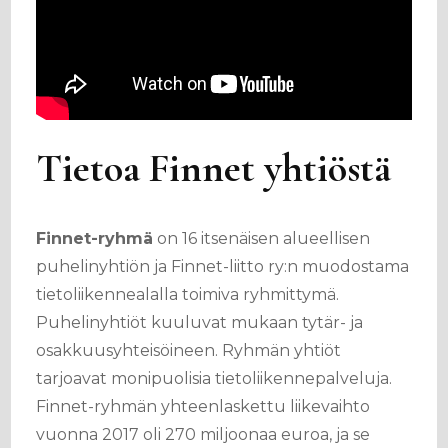
Tietoa Finnet yhtiöstä
Finnet-ryhmä
on 16 itsenäisen alueellisen
puhelinyhtiön ja Finnet-liitto ry:n muodostama
tietoliikennealalla toimiva ryhmittymä.
Puhelinyhtiöt kuuluvat mukaan tytär- ja
osakkuusyhteisöineen. Ryhmän yhtiöt
tarjoavat monipuolisia tietoliikennepalveluja.
Finnet-ryhmän yhteenlaskettu liikevaihto
vuonna 2017 oli 270 miljoonaa euroa, ja se