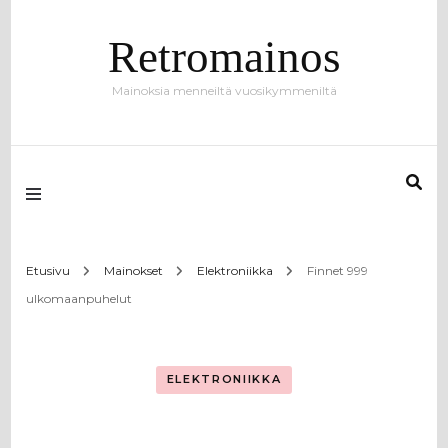
Retromainos
Mainoksia menneiltä vuosikymmeniltä
Etusivu
Mainokset
Elektroniikka
Finnet 999
ulkomaanpuhelut
ELEKTRONIIKKA