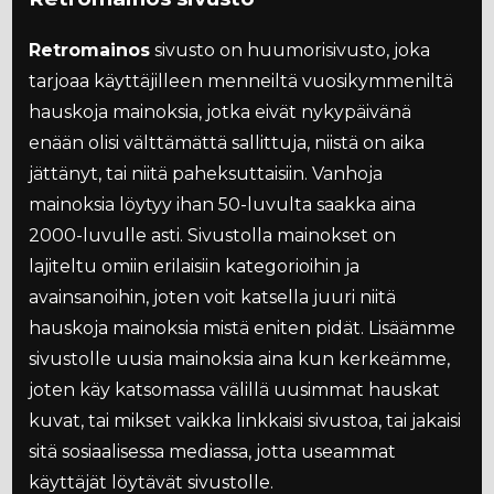
Retromainos
sivusto on huumorisivusto, joka
tarjoaa käyttäjilleen menneiltä vuosikymmeniltä
hauskoja mainoksia, jotka eivät nykypäivänä
enään olisi välttämättä sallittuja, niistä on aika
jättänyt, tai niitä paheksuttaisiin. Vanhoja
mainoksia löytyy ihan 50-luvulta saakka aina
2000-luvulle asti. Sivustolla mainokset on
lajiteltu omiin erilaisiin kategorioihin ja
avainsanoihin, joten voit katsella juuri niitä
hauskoja mainoksia mistä eniten pidät. Lisäämme
sivustolle uusia mainoksia aina kun kerkeämme,
joten käy katsomassa välillä uusimmat hauskat
kuvat, tai mikset vaikka linkkaisi sivustoa, tai jakaisi
sitä sosiaalisessa mediassa, jotta useammat
käyttäjät löytävät sivustolle.