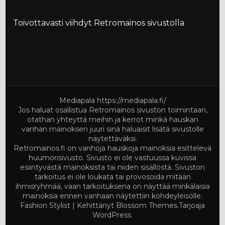
Toivottavasti viihdyt Retromainos sivustolla
Mediapala
https://mediapala.fi/
Jos haluat osallistua Retromainos sivuston toimintaan,
otathan yhteyttä meihin ja kerrot minkä hauskan
vanhan mainoksen juuri sinä haluaisit lisätä sivustolle
näytettäväksi.
Retromainos.fi on vanhoja hauskoja mainoksia esittelevä
huumorisivusto. Sivusto ei ole vastuussa kuvissa
esiintyvästä mainoksista tai niiden sisällöstä. Sivuston
tarkoitus ei ole loukata tai provosoida mitään
ihmisryhmää, vaan tarkoituksena on näyttää minkälaisia
mainoksia ennen vanhaan näytettiin kohdeyleisölle.
Fashion Stylist | Kehittänyt
Blossom Themes
.Tarjoaja
WordPress
.