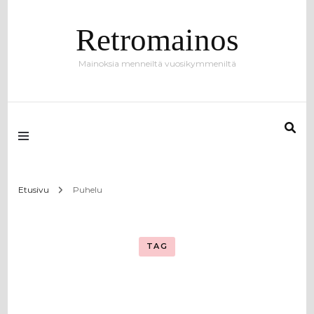
Retromainos
Mainoksia menneiltä vuosikymmeniltä
Etusivu
Puhelu
TAG