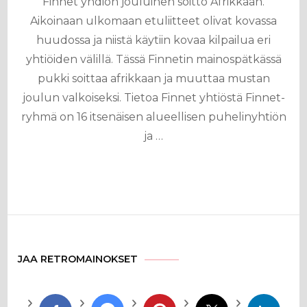
Finnet yhdiön jouluinen soitto Afrikkaan.
Aikoinaan ulkomaan etuliitteet olivat kovassa
huudossa ja niistä käytiin kovaa kilpailua eri
yhtiöiden välillä. Tässä Finnetin mainospätkässä
pukki soittaa afrikkaan ja muuttaa mustan
joulun valkoiseksi. Tietoa Finnet yhtiöstä Finnet-
ryhmä on 16 itsenäisen alueellisen puhelinyhtiön
ja …
JAA RETROMAINOKSET