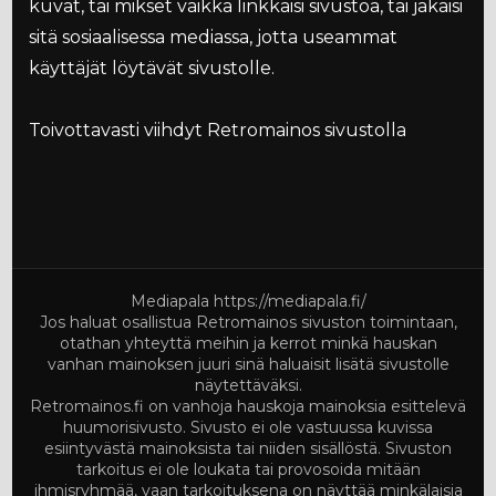
kuvat, tai mikset vaikka linkkaisi sivustoa, tai jakaisi
sitä sosiaalisessa mediassa, jotta useammat
käyttäjät löytävät sivustolle.
Toivottavasti viihdyt Retromainos sivustolla
Mediapala
https://mediapala.fi/
Jos haluat osallistua Retromainos sivuston toimintaan,
otathan yhteyttä meihin ja kerrot minkä hauskan
vanhan mainoksen juuri sinä haluaisit lisätä sivustolle
näytettäväksi.
Retromainos.fi on vanhoja hauskoja mainoksia esittelevä
huumorisivusto. Sivusto ei ole vastuussa kuvissa
esiintyvästä mainoksista tai niiden sisällöstä. Sivuston
tarkoitus ei ole loukata tai provosoida mitään
ihmisryhmää, vaan tarkoituksena on näyttää minkälaisia