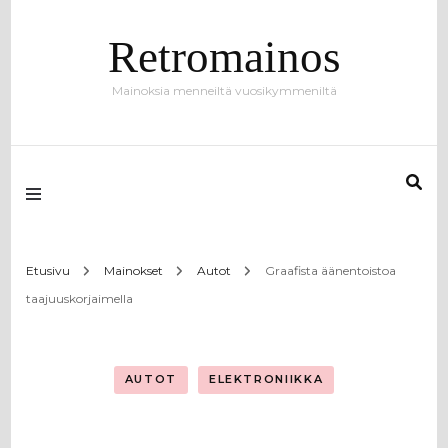
Retromainos
Mainoksia menneiltä vuosikymmeniltä
Etusivu
Mainokset
Autot
Graafista äänentoistoa
taajuuskorjaimella
AUTOT
ELEKTRONIIKKA