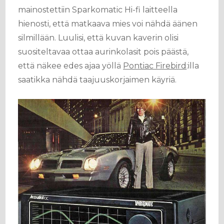
mainostettiin Sparkomatic Hi-fi laitteella
hienosti, että matkaava mies voi nähdä äänen
silmillään. Luulisi, että kuvan kaverin olisi
suositeltavaa ottaa aurinkolasit pois päästä,
että näkee edes ajaa yöllä
Pontiac Firebird
:illa
saatikka nähdä taajuuskorjaimen käyriä.