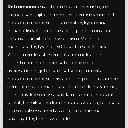
Retromainos
sivusto on huumorisivusto, joka
tarjoaa käyttäjilleen menneiltä vuosikymmeniltä
hauskoja mainoksia, jotka eivät nykypäivänä
enään olisi välttämättä sallittuja, niistä on aika
jättänyt, tai niitä paheksuttaisiin. Vanhoja
mainoksia löytyy ihan 50-luvulta saakka aina
2000-luvulle asti. Sivustolla mainokset on
lajiteltu omiin erilaisiin kategorioihin ja
avainsanoihin, joten voit katsella juuri niitä
hauskoja mainoksia mistä eniten pidät. Lisäämme
sivustolle uusia mainoksia aina kun kerkeämme,
joten käy katsomassa välillä uusimmat hauskat
kuvat, tai mikset vaikka linkkaisi sivustoa, tai jakaisi
sitä sosiaalisessa mediassa, jotta useammat
käyttäjät löytävät sivustolle.