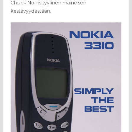
Chuck Norris
tyylinen maine sen
kestävyydestään.