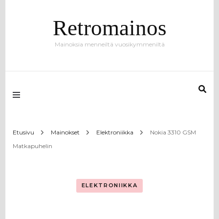
Retromainos
Mainoksia menneiltä vuosikymmeniltä
Etusivu
Mainokset
Elektroniikka
Nokia 3310 GSM
Matkapuhelin
ELEKTRONIIKKA