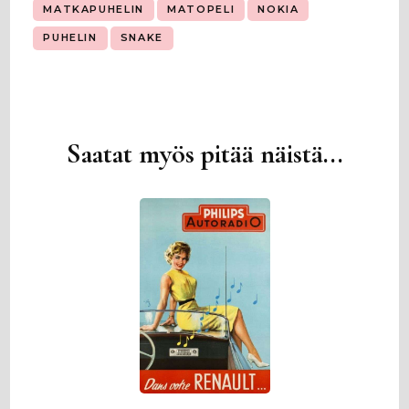
MATKAPUHELIN
MATOPELI
NOKIA
PUHELIN
SNAKE
Saatat myös pitää näistä...
Artikkelien
selaus