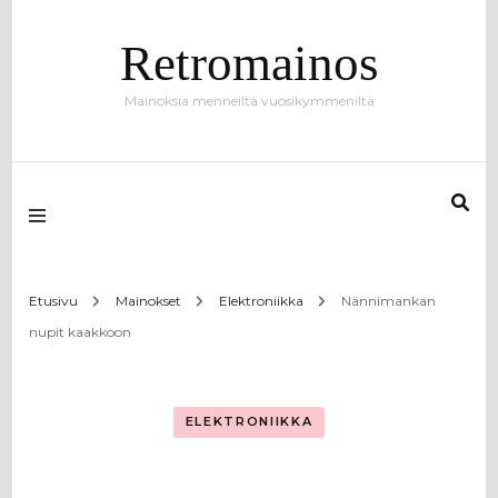
Retromainos
Mainoksia menneiltä vuosikymmeniltä
Etusivu
Mainokset
Elektroniikka
Nännimankan
nupit kaakkoon
ELEKTRONIIKKA