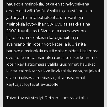
hauskoja mainoksia, jotka eivät nykypäivänä
enään olisi välttämättä sallittuja, niistä on aika
jättänyt, tai niitä paheksuttaisiin. Vanhoja
mainoksia löytyy ihan 50-luvulta saakka aina
2000-luvulle asti. Sivustolla mainokset on
lajiteltu omiin erilaisiin kategorioihin ja
avainsanoihin, joten voit katsella juuri niitä
hauskoja mainoksia mistä eniten pidät. Lisäämme
sivustolle uusia mainoksia aina kun kerkeämme,
joten käy katsomassa välillä uusimmat hauskat
kuvat, tai mikset vaikka linkkaisi sivustoa, tai jakaisi
sitä sosiaalisessa mediassa, jotta useammat
käyttäjät löytävät sivustolle.
Toivottavasti viihdyt Retromainos sivustolla