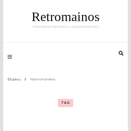
Retromainos
Mainoksia menneiltä vuosikymmeniltä
Etusivu
Nännimankka
TAG