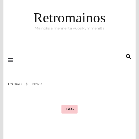
Retromainos
Mainoksia menneiltä vuosikymmeniltä
Etusivu
Nokia
TAG