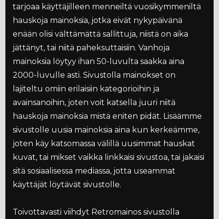
tarjoaa käyttäjilleen menneiltä vuosikymmeniltä
hauskoja mainoksia, jotka eivät nykypäivänä
enään olisi välttämättä sallittuja, niistä on aika
jättänyt, tai niitä paheksuttaisiin. Vanhoja
mainoksia löytyy ihan 50-luvulta saakka aina
2000-luvulle asti. Sivustolla mainokset on
lajiteltu omiin erilaisiin kategorioihin ja
avainsanoihin, joten voit katsella juuri niitä
hauskoja mainoksia mistä eniten pidät. Lisäämme
sivustolle uusia mainoksia aina kun kerkeämme,
joten käy katsomassa välillä uusimmat hauskat
kuvat, tai mikset vaikka linkkaisi sivustoa, tai jakaisi
sitä sosiaalisessa mediassa, jotta useammat
käyttäjät löytävät sivustolle.
Toivottavasti viihdyt Retromainos sivustolla