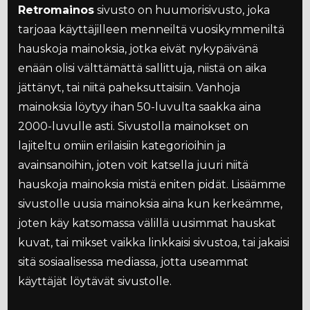
Retromainos
sivusto on huumorisivusto, joka
tarjoaa käyttäjilleen menneiltä vuosikymmeniltä
hauskoja mainoksia, jotka eivät nykypäivänä
enään olisi välttämättä sallittuja, niistä on aika
jättänyt, tai niitä paheksuttaisiin. Vanhoja
mainoksia löytyy ihan 50-luvulta saakka aina
2000-luvulle asti. Sivustolla mainokset on
lajiteltu omiin erilaisiin kategorioihin ja
avainsanoihin, joten voit katsella juuri niitä
hauskoja mainoksia mistä eniten pidät. Lisäämme
sivustolle uusia mainoksia aina kun kerkeämme,
joten käy katsomassa välillä uusimmat hauskat
kuvat, tai mikset vaikka linkkaisi sivustoa, tai jakaisi
sitä sosiaalisessa mediassa, jotta useammat
käyttäjät löytävät sivustolle.