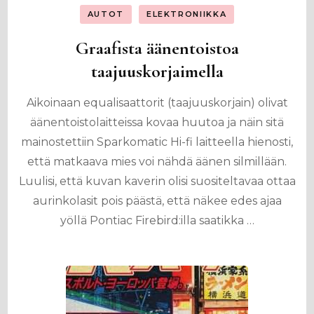
AUTOT
ELEKTRONIIKKA
Graafista äänentoistoa
taajuuskorjaimella
Aikoinaan equalisaattorit (taajuuskorjain) olivat
äänentoistolaitteissa kovaa huutoa ja näin sitä
mainostettiin Sparkomatic Hi-fi laitteella hienosti,
että matkaava mies voi nähdä äänen silmillään.
Luulisi, että kuvan kaverin olisi suositeltavaa ottaa
aurinkolasit pois päästä, että näkee edes ajaa
yöllä Pontiac Firebird:illa saatikka …