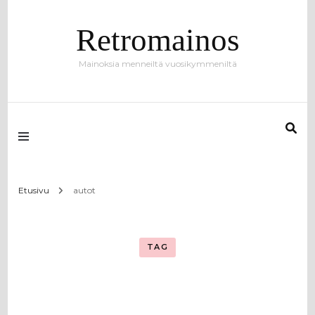
Retromainos
Mainoksia menneiltä vuosikymmeniltä
Etusivu
autot
TAG