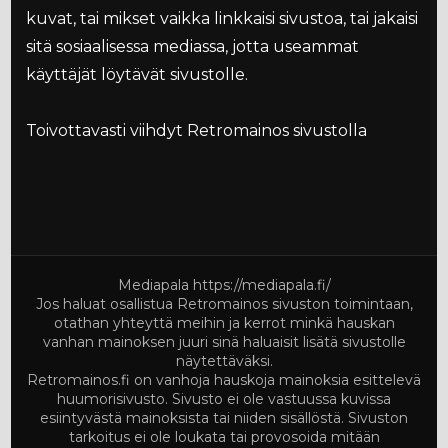
kuvat, tai mikset vaikka linkkaisi sivustoa, tai jakaisi
sitä sosiaalisessa mediassa, jotta useammat
käyttäjät löytävät sivustolle.
Toivottavasti viihdyt Retromainos sivustolla
Mediapala
https://mediapala.fi/
Jos haluat osallistua Retromainos sivuston toimintaan,
otathan yhteyttä meihin ja kerrot minkä hauskan
vanhan mainoksen juuri sinä haluaisit lisätä sivustolle
näytettäväksi.
Retromainos.fi on vanhoja hauskoja mainoksia esittelevä
huumorisivusto. Sivusto ei ole vastuussa kuvissa
esiintyvästä mainoksista tai niiden sisällöstä. Sivuston
tarkoitus ei ole loukata tai provosoida mitään