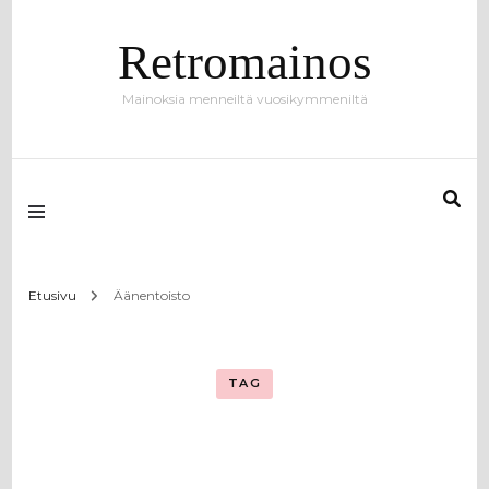
Retromainos
Mainoksia menneiltä vuosikymmeniltä
Etusivu
Äänentoisto
TAG