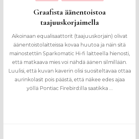
Graafista äänentoistoa
taajuuskorjaimella
Aikoinaan equalisaattorit (taajuuskorjain) olivat
äänentoistolaitteissa kovaa huutoa ja näin sitä
mainostettiin Sparkomatic Hi-fi laitteella hienosti,
että matkaava mies voi nähdä äänen silmillään.
Luulisi, että kuvan kaverin olisi suositeltavaa ottaa
aurinkolasit pois päästä, että näkee edes ajaa
yöllä Pontiac Firebird:illa saatikka …