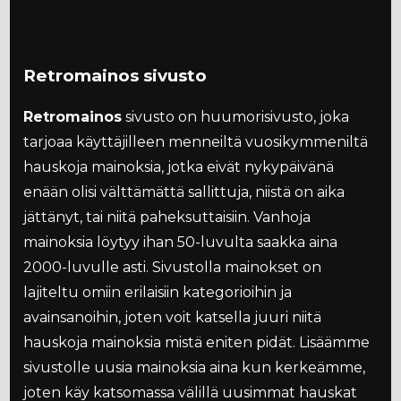
Retromainos sivusto
Retromainos
sivusto on huumorisivusto, joka
tarjoaa käyttäjilleen menneiltä vuosikymmeniltä
hauskoja mainoksia, jotka eivät nykypäivänä
enään olisi välttämättä sallittuja, niistä on aika
jättänyt, tai niitä paheksuttaisiin. Vanhoja
mainoksia löytyy ihan 50-luvulta saakka aina
2000-luvulle asti. Sivustolla mainokset on
lajiteltu omiin erilaisiin kategorioihin ja
avainsanoihin, joten voit katsella juuri niitä
hauskoja mainoksia mistä eniten pidät. Lisäämme
sivustolle uusia mainoksia aina kun kerkeämme,
joten käy katsomassa välillä uusimmat hauskat