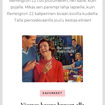
Remington 22 tuo joulumielen, niin isälle, kuin
pojalle. Mikäs sen parempi lahja lapselle, kuin
Remington 22 kaliperinen kivääri kovilla kudeilla.
Tällä pienoiskiväärillä joulu kestää eliniän!
SAVUKKEET
Viceroy kessua kuusen alla