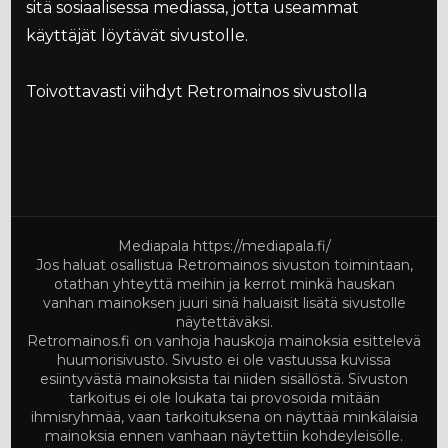
sitä sosiaalisessa mediassa, jotta useammat
käyttäjät löytävät sivustolle.
Toivottavasti viihdyt Retromainos sivustolla
Mediapala
https://mediapala.fi/
Jos haluat osallistua Retromainos sivuston toimintaan,
otathan yhteyttä meihin ja kerrot minkä hauskan
vanhan mainoksen juuri sinä haluaisit lisätä sivustolle
näytettäväksi.
Retromainos.fi on vanhoja hauskoja mainoksia esittelevä
huumorisivusto. Sivusto ei ole vastuussa kuvissa
esiintyvästä mainoksista tai niiden sisällöstä. Sivuston
tarkoitus ei ole loukata tai provosoida mitään
ihmisryhmää, vaan tarkoituksena on näyttää minkälaisia
mainoksia ennen vanhaan näytettiin kohdeyleisölle.