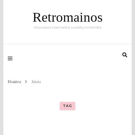
Retromainos
Mainoksia menneiltä vuosikymmeniltä
Etusivu
Joulu
TAG