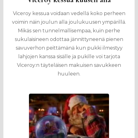
Viceroy kessua voidaan vedellä koko perheen
voimin näin joulun alla joulukuusen ympärillä.
Mikäs sen tunnelmallisempaa, kuin perhe
sukulaisineen odottaa jännittyneenä pienen
savuverhon peittämänä kun pukki ilmestyy
lahjojen kanssa sisälle ja pukille voi tarjota
Viceroy:n täyteläisen makuisen savukkeen
huuleen.