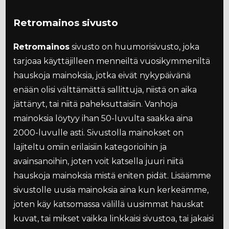
Retromainos sivusto
Retromainos
sivusto on huumorisivusto, joka
tarjoaa käyttäjilleen menneiltä vuosikymmeniltä
hauskoja mainoksia, jotka eivät nykypäivänä
enään olisi välttämättä sallittuja, niistä on aika
jättänyt, tai niitä paheksuttaisiin. Vanhoja
mainoksia löytyy ihan 50-luvulta saakka aina
2000-luvulle asti. Sivustolla mainokset on
lajiteltu omiin erilaisiin kategorioihin ja
avainsanoihin, joten voit katsella juuri niitä
hauskoja mainoksia mistä eniten pidät. Lisäämme
sivustolle uusia mainoksia aina kun kerkeämme,
joten käy katsomassa välillä uusimmat hauskat
kuvat, tai mikset vaikka linkkaisi sivustoa, tai jakaisi