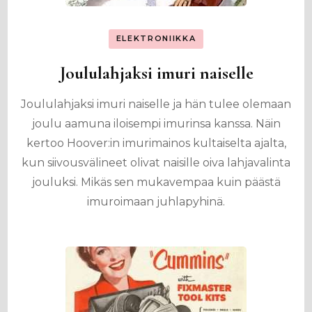
ELEKTRONIIKKA
Joululahjaksi imuri naiselle
Joululahjaksi imuri naiselle ja hän tulee olemaan
joulu aamuna iloisempi imurinsa kanssa. Näin
kertoo Hoover:in imurimainos kultaiselta ajalta,
kun siivousvälineet olivat naisille oiva lahjavalinta
jouluksi. Mikäs sen mukavempaa kuin päästä
imuroimaan juhlapyhinä.