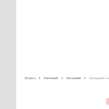
Etusivu
Mainokset
Savukkeet
Joulupukin va