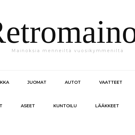
etromain
Mainoksia menneiltä vuosikymmeniltä
IKKA
JUOMAT
AUTOT
VAATTEET
T
ASEET
KUNTOILU
LÄÄKKEET