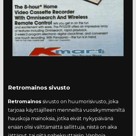
Retromainos sivusto
Retromainos
sivusto on huumorisivusto, joka
tarjoaa käyttäjilleen menneiltä vuosikymmeniltä
hauskoja mainoksia, jotka eivät nykypäivänä
enään olisi välttämättä sallittuja, niistä on aika
jättänyt, tai niitä paheksuttaisiin. Vanhoja