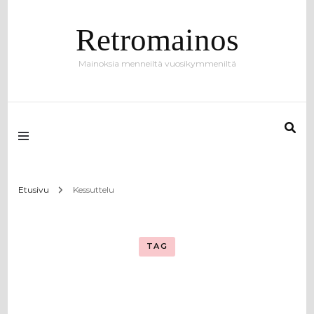
Retromainos
Mainoksia menneiltä vuosikymmeniltä
Etusivu
Kessuttelu
TAG