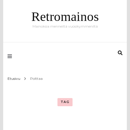
Retromainos
Mainoksia menneiltä vuosikymmeniltä
Etusivu
Polttaa
TAG