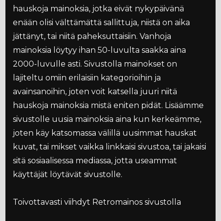
hauskoja mainoksia, jotka eivät nykypäivänä
enään olisi välttämättä sallittuja, niistä on aika
jättänyt, tai niitä paheksuttaisiin. Vanhoja
mainoksia löytyy ihan 50-luvulta saakka aina
2000-luvulle asti. Sivustolla mainokset on
lajiteltu omiin erilaisiin kategorioihin ja
avainsanoihin, joten voit katsella juuri niitä
hauskoja mainoksia mistä eniten pidät. Lisäämme
sivustolle uusia mainoksia aina kun kerkeämme,
joten käy katsomassa välillä uusimmat hauskat
kuvat, tai mikset vaikka linkkaisi sivustoa, tai jakaisi
sitä sosiaalisessa mediassa, jotta useammat
käyttäjät löytävät sivustolle.
Toivottavasti viihdyt Retromainos sivustolla