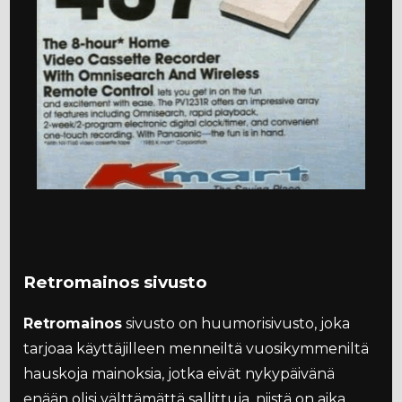
Retromainos sivusto
Retromainos
sivusto on huumorisivusto, joka
tarjoaa käyttäjilleen menneiltä vuosikymmeniltä
hauskoja mainoksia, jotka eivät nykypäivänä
enään olisi välttämättä sallittuja, niistä on aika