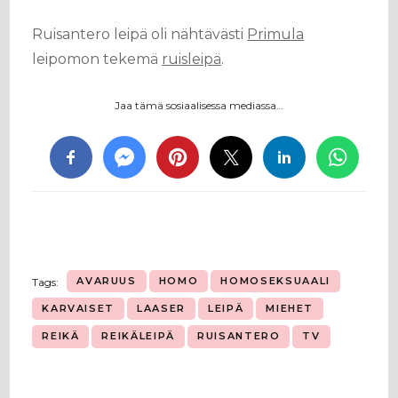
Ruisantero leipä oli nähtävästi
Primula
leipomon tekemä
ruisleipä
.
Jaa tämä sosiaalisessa mediassa…
AVARUUS
HOMO
HOMOSEKSUAALI
Tags:
KARVAISET
LAASER
LEIPÄ
MIEHET
REIKÄ
REIKÄLEIPÄ
RUISANTERO
TV