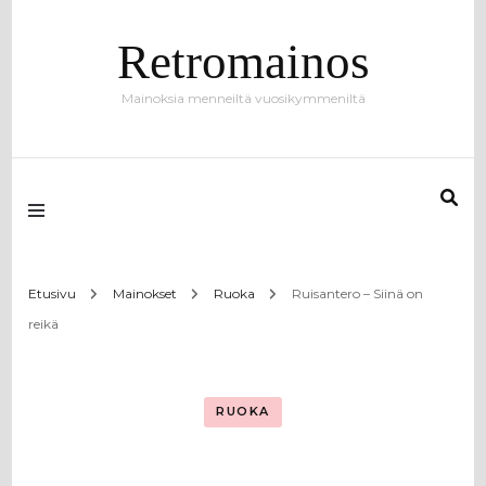
Retromainos
Mainoksia menneiltä vuosikymmeniltä
Etusivu
Mainokset
Ruoka
Ruisantero – Siinä on
reikä
RUOKA