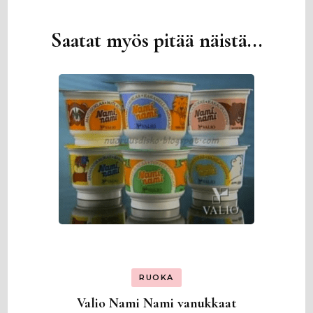
Saatat myös pitää näistä...
Artikkelien
selaus
RUOKA
Valio Nami Nami vanukkaat