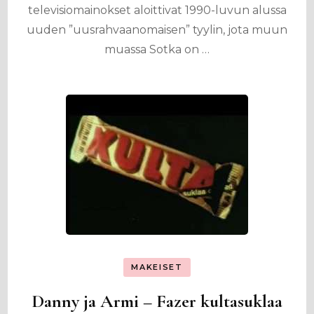
televisiomainokset aloittivat 1990-luvun alussa
uuden ”uusrahvaanomaisen” tyylin, jota muun
muassa Sotka on …
MAKEISET
Danny ja Armi – Fazer kultasuklaa