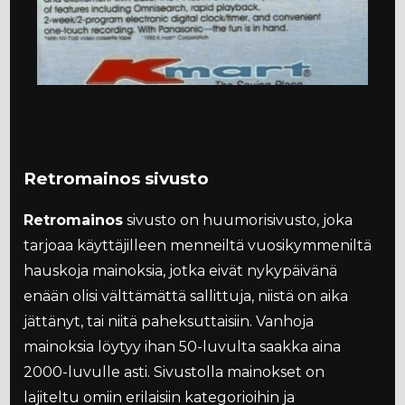
Retromainos sivusto
Retromainos
sivusto on huumorisivusto, joka
tarjoaa käyttäjilleen menneiltä vuosikymmeniltä
hauskoja mainoksia, jotka eivät nykypäivänä
enään olisi välttämättä sallittuja, niistä on aika
jättänyt, tai niitä paheksuttaisiin. Vanhoja
mainoksia löytyy ihan 50-luvulta saakka aina
2000-luvulle asti. Sivustolla mainokset on
lajiteltu omiin erilaisiin kategorioihin ja