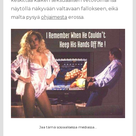
keskittää kaiken seksuaalisen vetovoimansa
näytöllä näkyvään valtavaan fallokseen, eikä
malta pysyä
ohjaimesta
erossa.
Jaa tämä sosiaalisessa mediassa…