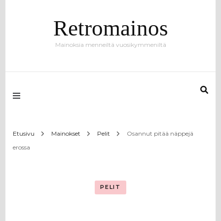
Retromainos
Mainoksia menneiltä vuosikymmeniltä
Etusivu
Mainokset
Pelit
Osannut pitää näppejä
erossa
PELIT