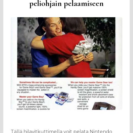
peliohjain pelaamiseen
Tällä hilavitkuttimella voit pelata
Nintendo