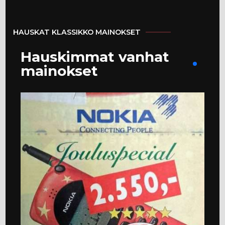
HAUSKAT KLASSIKKO MAINOKSET
Hauskimmat vanhat
mainokset