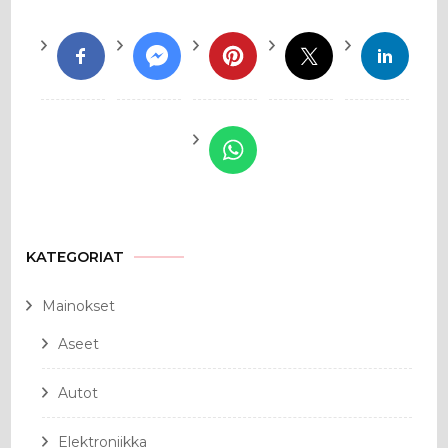
KATEGORIAT
Mainokset
Aseet
Autot
Elektroniikka