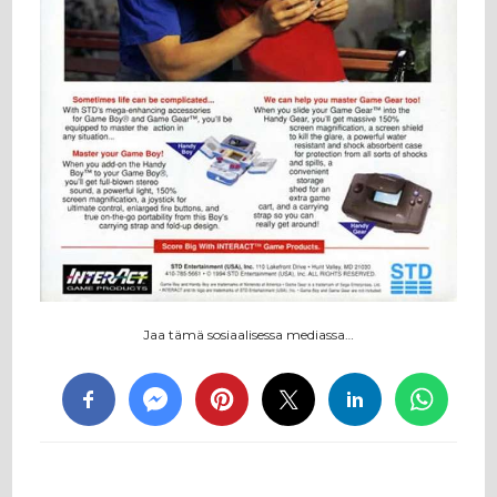
Jaa tämä sosiaalisessa mediassa…