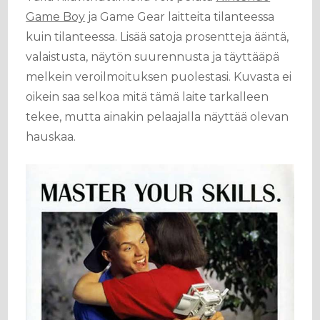
Game Boy
ja Game Gear laitteita tilanteessa
kuin tilanteessa. Lisää satoja prosentteja ääntä,
valaistusta, näytön suurennusta ja täyttääpä
melkein veroilmoituksen puolestasi. Kuvasta ei
oikein saa selkoa mitä tämä laite tarkalleen
tekee, mutta ainakin pelaajalla näyttää olevan
hauskaa.