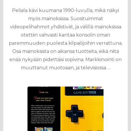
Peliala kävi kuumana 1990-luvulla, mikä näkyi
myös mainoksissa. Suosituimmat
videopelihahmot yhdistivät, ja välillä mainoksissa
otettiin vahvasti kantaa konsolin oman
paremmuuden puolesta kilpailijoihin verrattuna.
Osa mainoksista on aikansa tuotteita, eikä niitä
enää nykyään pidettäisi sopivina. Markkinointi on
muuttanut muotoaan, ja televisiossa …