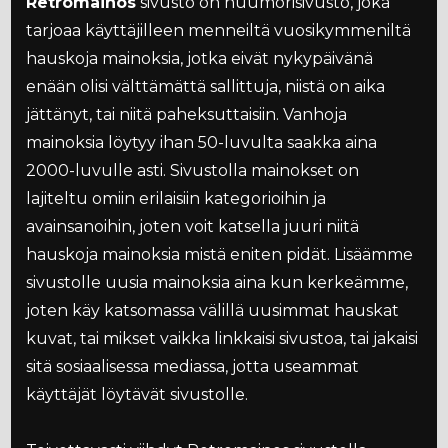
Retromainos
sivusto on huumorisivusto, joka
tarjoaa käyttäjilleen menneiltä vuosikymmeniltä
hauskoja mainoksia, jotka eivät nykypäivänä
enään olisi välttämättä sallittuja, niistä on aika
jättänyt, tai niitä paheksuttaisiin. Vanhoja
mainoksia löytyy ihan 50-luvulta saakka aina
2000-luvulle asti. Sivustolla mainokset on
lajiteltu omiin erilaisiin kategorioihin ja
avainsanoihin, joten voit katsella juuri niitä
hauskoja mainoksia mistä eniten pidät. Lisäämme
sivustolle uusia mainoksia aina kun kerkeämme,
joten käy katsomassa välillä uusimmat hauskat
kuvat, tai mikset vaikka linkkaisi sivustoa, tai jakaisi
sitä sosiaalisessa mediassa, jotta useammat
käyttäjät löytävät sivustolle.