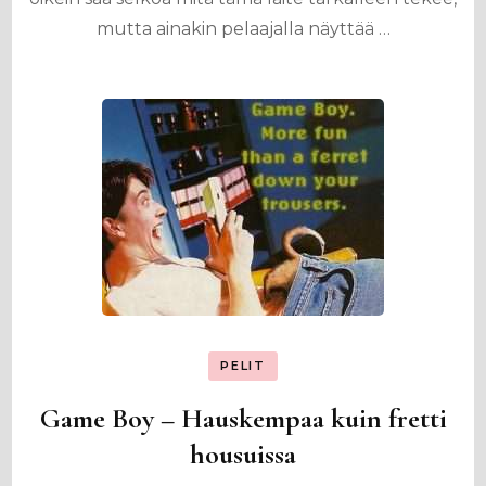
mutta ainakin pelaajalla näyttää …
PELIT
Game Boy – Hauskempaa kuin fretti
housuissa