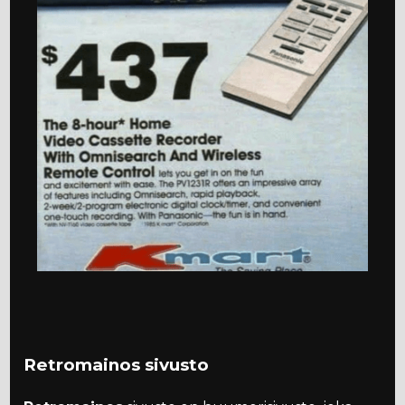
Retromainos sivusto