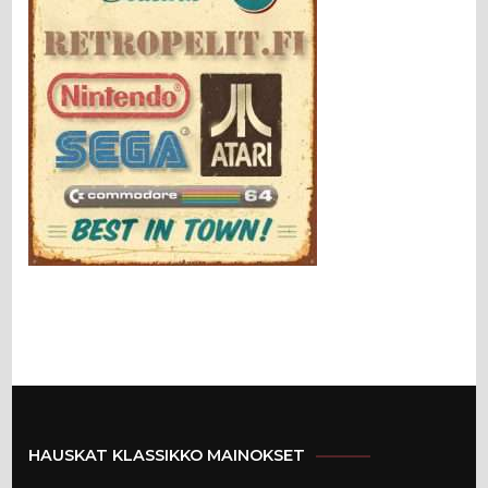
HAUSKAT KLASSIKKO MAINOKSET