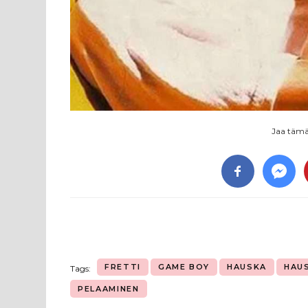
Jaa tämä 
FRETTI
GAME BOY
HAUSKA
HAU
Tags:
PELAAMINEN