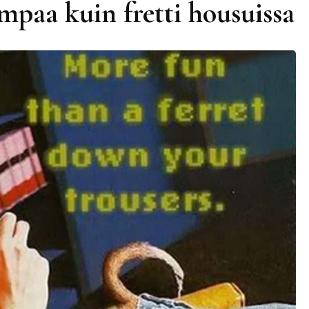
aa kuin fretti housuissa