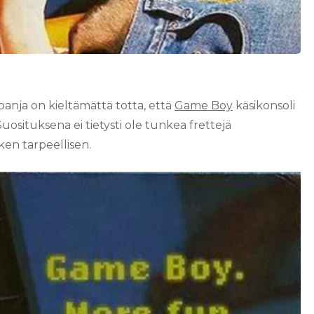
nja on kieltämättä totta, että
Game Boy
käsikonsoli
uosituksena ei tietysti ole tunkea frettejä
ken tarpeellisen.