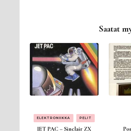
Saatat my
Artikkelien
selaus
ELEKTRONIIKKA
PELIT
JET PAC – Sinclair ZX
Pom