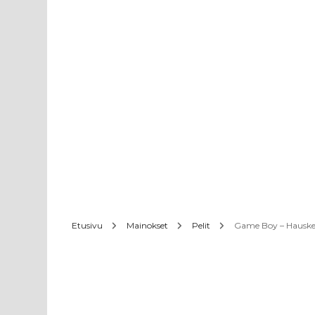
Etusivu
Mainokset
Pelit
Game Boy – Hauskem