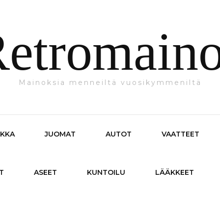
etromain
Mainoksia menneiltä vuosikymmeniltä
IKKA
JUOMAT
AUTOT
VAATTEET
T
ASEET
KUNTOILU
LÄÄKKEET