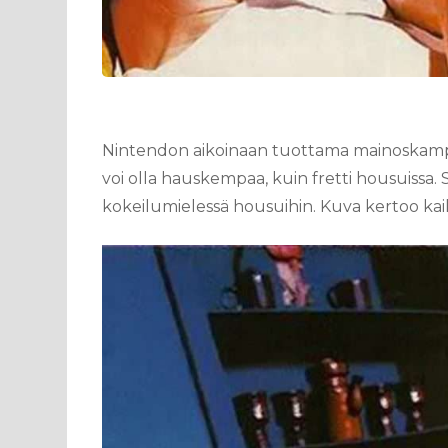
Nintendon aikoinaan tuottama mainoskampa
voi olla hauskempaa, kuin fretti housuissa. S
kokeilumielessä housuihin. Kuva kertoo kai