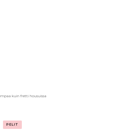
paa kuin fretti housuissa
PELIT