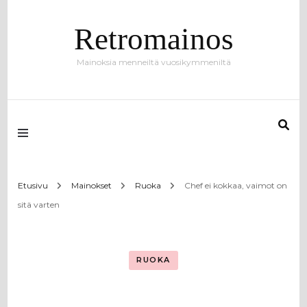
Retromainos
Mainoksia menneiltä vuosikymmeniltä
Etusivu
Mainokset
Ruoka
Chef ei kokkaa, vaimot on
sitä varten
RUOKA