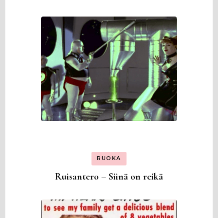
RUOKA
Ruisantero – Siinä on reikä