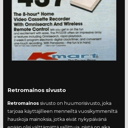
Retromainos sivusto
Retromainos
sivusto on huumorisivusto, joka
tarjoaa käyttäjilleen menneiltä vuosikymmeniltä
hauskoja mainoksia, jotka eivät nykypäivänä
enään olisi välttämättä sallittuja, niistä on aika