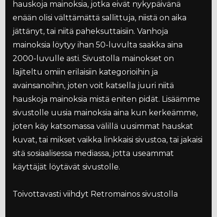
hauskoja mainoksia, jotka eivät nykypäivänä
enään olisi välttämättä sallittuja, niistä on aika
jättänyt, tai niitä paheksuttaisiin. Vanhoja
mainoksia löytyy ihan 50-luvulta saakka aina
2000-luvulle asti. Sivustolla mainokset on
lajiteltu omiin erilaisiin kategorioihin ja
avainsanoihin, joten voit katsella juuri niitä
hauskoja mainoksia mistä eniten pidät. Lisäämme
sivustolle uusia mainoksia aina kun kerkeämme,
joten käy katsomassa välillä uusimmat hauskat
kuvat, tai mikset vaikka linkkaisi sivustoa, tai jakaisi
sitä sosiaalisessa mediassa, jotta useammat
käyttäjät löytävät sivustolle.
Toivottavasti viihdyt Retromainos sivustolla