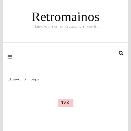
Retromainos
Mainoksia menneiltä vuosikymmeniltä
Etusivu
Leipä
TAG