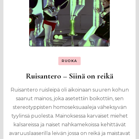
RUOKA
Ruisantero – Siinä on reikä
Ruisantero ruisleipä oli aikoinaan suuren kohun
saanut mainos, joka asetettiin boikottiin, sen
stereotyppisten homoseksuaaleja väheksyvän
tyylinsä puolesta. Mainoksessa karvaiset miehet
kalsareissa ja naiset nahkamekoissa kehittävät
avaruuslaaserilla leivän jossa on reikä ja maistavat