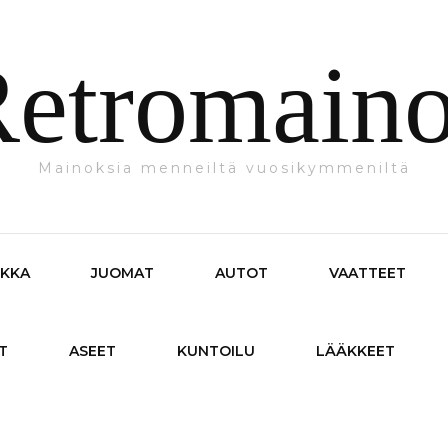
etromain
Mainoksia menneiltä vuosikymmeniltä
IKKA
JUOMAT
AUTOT
VAATTEET
T
ASEET
KUNTOILU
LÄÄKKEET