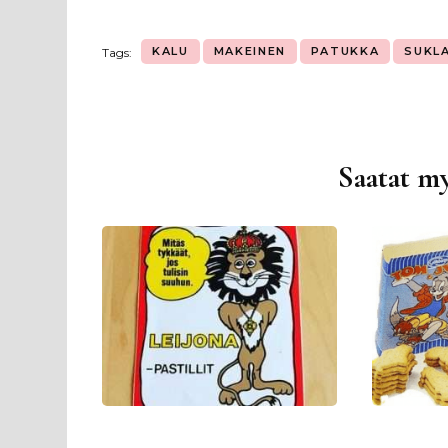
KALU
MAKEINEN
PATUKKA
SUKL
Tags:
Saatat my
Artikkelien
selaus