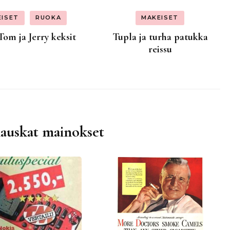
EISET
RUOKA
MAKEISET
Tom ja Jerry keksit
Tupla ja turha patukka
reissu
hauskat mainokset