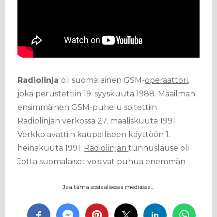
Radiolinja
oli suomalainen GSM-
operaattori
,
joka perustettiin 19. syyskuuta 1988. Maailman
ensimmäinen GSM-puhelu soitettiin
Radiolinjan verkossa 27. maaliskuuta 1991.
Verkko avattiin kaupalliseen käyttöön 1.
heinäkuuta 1991.
Radiolinjan
tunnuslause oli
Jotta suomalaiset voisivat puhua enemmän
Jaa tämä sosiaalisessa mediassa…