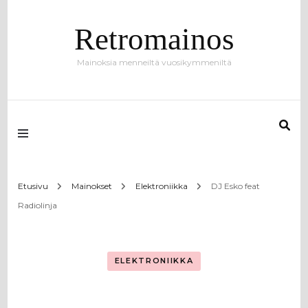
Retromainos
Mainoksia menneiltä vuosikymmeniltä
Etusivu
Mainokset
Elektroniikka
DJ Esko feat
Radiolinja
ELEKTRONIIKKA