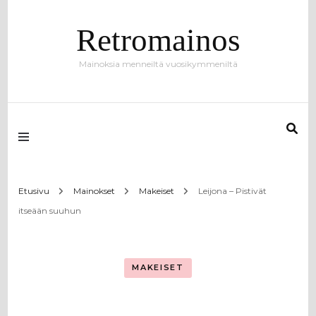
Retromainos
Mainoksia menneiltä vuosikymmeniltä
Etusivu
Mainokset
Makeiset
Leijona – Pistivät
itseään suuhun
MAKEISET