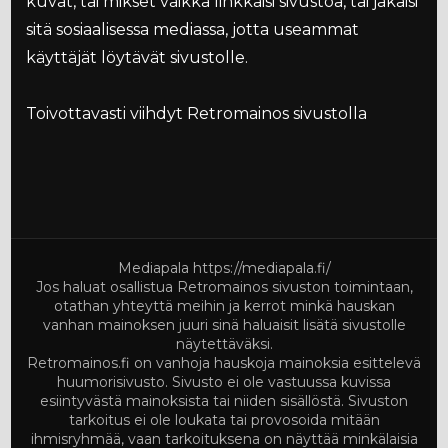
kuvat, tai mikset vaikka linkkaisi sivustoa, tai jakaisi
sitä sosiaalisessa mediassa, jotta useammat
käyttäjät löytävät sivustolle.
Toivottavasti viihdyt Retromainos sivustolla
Mediapala
https://mediapala.fi/
Jos haluat osallistua Retromainos sivuston toimintaan,
otathan yhteyttä meihin ja kerrot minkä hauskan
vanhan mainoksen juuri sinä haluaisit lisätä sivustolle
näytettäväksi.
Retromainos.fi on vanhoja hauskoja mainoksia esittelevä
huumorisivusto. Sivusto ei ole vastuussa kuvissa
esiintyvästä mainoksista tai niiden sisällöstä. Sivuston
tarkoitus ei ole loukata tai provosoida mitään
ihmisryhmää, vaan tarkoituksena on näyttää minkälaisia