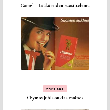
Camel – Lääkäreiden suosittelema
MAKEISET
Chymos juhla-suklaa mainos