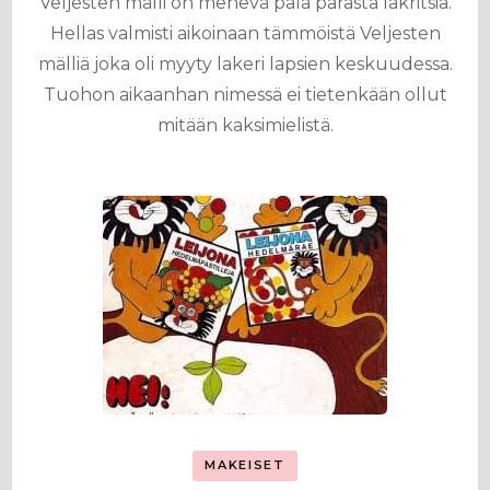
Veljesten mälli on mehevä pala parasta lakritsia.
Hellas valmisti aikoinaan tämmöistä Veljesten
mälliä joka oli myyty lakeri lapsien keskuudessa.
Tuohon aikaanhan nimessä ei tietenkään ollut
mitään kaksimielistä.
MAKEISET