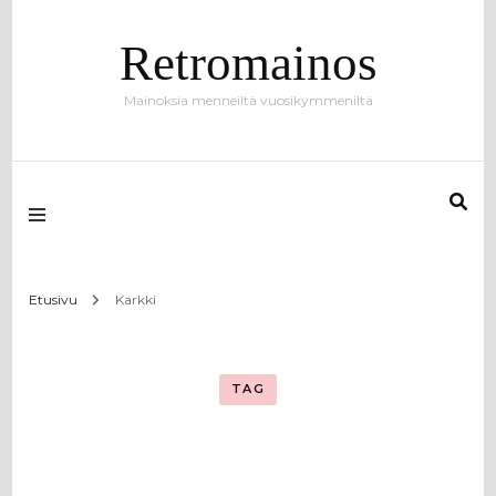
Retromainos
Mainoksia menneiltä vuosikymmeniltä
Etusivu
Karkki
TAG