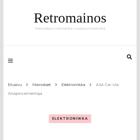
Retromainos
Mainoksia menneiltä vuosikymmeniltä
Etusivu
Mainokset
Elektroniikka
ASA Car-Ula
Anopinvaimentaja
ELEKTRONIIKKA