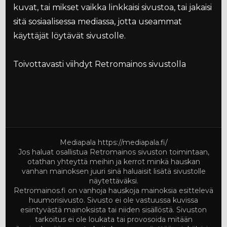
kuvat, tai mikset vaikka linkkaisi sivustoa, tai jakaisi
sitä sosiaalisessa mediassa, jotta useammat
käyttäjät löytävät sivustolle.
Toivottavasti viihdyt Retromainos sivustolla
Mediapala
https://mediapala.fi/
Jos haluat osallistua Retromainos sivuston toimintaan,
otathan yhteyttä meihin ja kerrot minkä hauskan
vanhan mainoksen juuri sinä haluaisit lisätä sivustolle
näytettäväksi.
Retromainos.fi on vanhoja hauskoja mainoksia esittelevä
huumorisivusto. Sivusto ei ole vastuussa kuvissa
esiintyvästä mainoksista tai niiden sisällöstä. Sivuston
tarkoitus ei ole loukata tai provosoida mitään