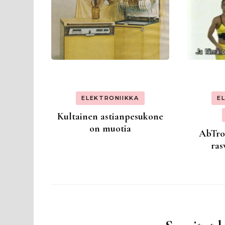
ELEKTRONIIKKA
E
Kultainen astianpesukone
on muotia
AbTron
ras