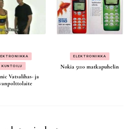
LEKTRONIIKKA
ELEKTRONIIKKA
Nokia 5110 matkapuhelin
KUNTOILU
ic Vatsalihas- ja
vanpolttolaite