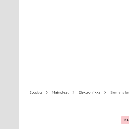
Etusivu
Mainokset
Elektroniikka
Siemens la
E