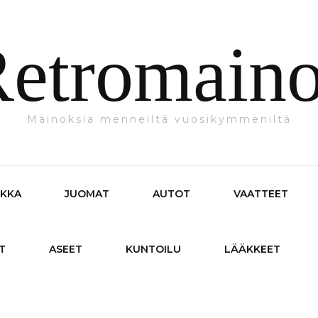
etromain
Mainoksia menneiltä vuosikymmeniltä
IKKA
JUOMAT
AUTOT
VAATTEET
T
ASEET
KUNTOILU
LÄÄKKEET