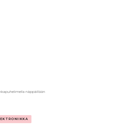
nkapuhelimella näppäillään
LEKTRONIIKKA