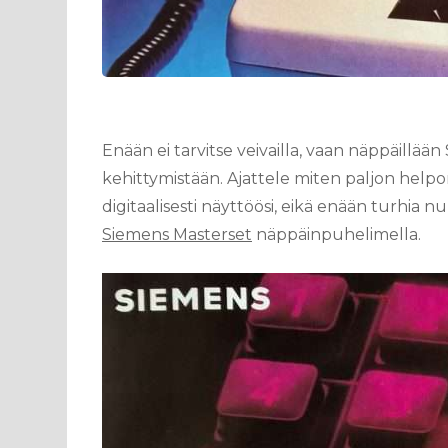
Enään ei tarvitse veivailla, vaan näppäillä
kehittymistään. Ajattele miten paljon helpo
digitaalisesti näyttöösi, eikä enään turhi
Siemens Masterset
näppäinpuhelimella.