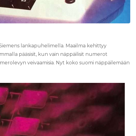
än Siemens lankapuhelimella. Maailma kehittyy
mmalla pääsisit, kun vain näppäilisit numerot
a numerolevyn veivaamisia. Nyt koko suomi näppäilemään