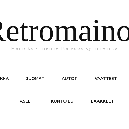
etromain
Mainoksia menneiltä vuosikymmeniltä
IKKA
JUOMAT
AUTOT
VAATTEET
T
ASEET
KUNTOILU
LÄÄKKEET