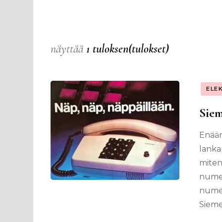
näyttää
1 tuloksen(tulokset)
ELE
Siem
Enään
lanka
miten
numer
numer
Sieme