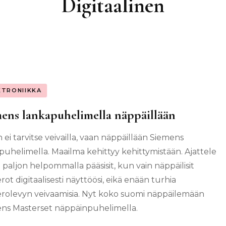
Digitaalinen
KTRONIIKKA
ens lankapuhelimella näppäillään
 ei tarvitse veivailla, vaan näppäillään Siemens
puhelimella. Maailma kehittyy kehittymistään. Ajattele
 paljon helpommalla pääsisit, kun vain näppäilisit
ot digitaalisesti näyttöösi, eikä enään turhia
olevyn veivaamisia. Nyt koko suomi näppäilemään
ns Masterset näppäinpuhelimella.