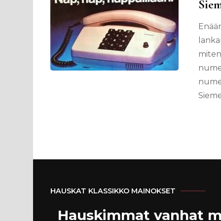
Siem
Enään
lanka
miten
numer
numer
Sieme
HAUSKAT KLASSIKKO MAINOKSET
Hauskimmat vanhat m