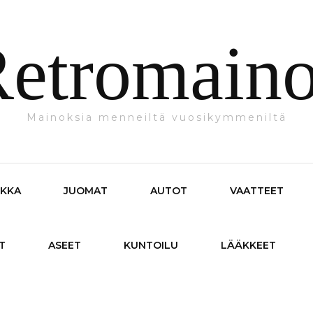
etromain
Mainoksia menneiltä vuosikymmeniltä
IKKA
JUOMAT
AUTOT
VAATTEET
T
ASEET
KUNTOILU
LÄÄKKEET