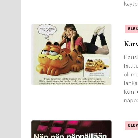
käytös
ELE
Karv
Hausk
hitti
oli me
lanka
kun lu
näppä
ELE