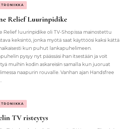
KTRONIIKKA
e Relief Luurinpidike
 Relief luurinpidike oli TV-Shop:issa mainostettu
stava keksintö, jonka myötä saat käyttöösi kaksi kättä
aikaisesti kun puhut lankapuhelimeen.
puhelin pysyy nyt päässäsi ihan itsestään ja voit
ttyä muihin kodin askareisiin samalla kun juoruat
imessa naapurin rouvalle. Vanhan ajan Handsfree
…
KTRONIIKKA
lin TV risteytys