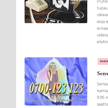
Puhel
lupau
oikea
isoja 
eroaa
video
elekt
MAI
Sens
Senss
kamaa
9,95 
saatt