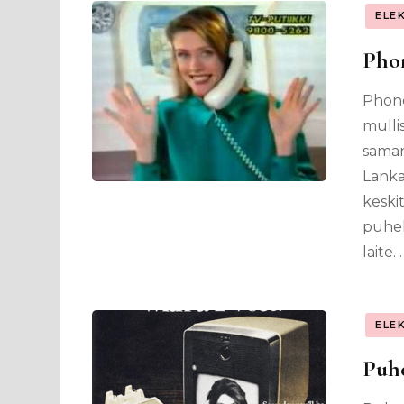
ELE
Phon
Phone
mulli
saman
Lanka
keski
puhel
laite. 
ELE
Puhe