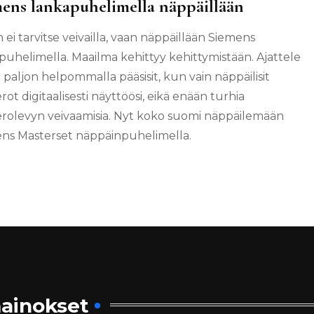
ens lankapuhelimella näppäillään
 ei tarvitse veivailla, vaan näppäillään Siemens
puhelimella. Maailma kehittyy kehittymistään. Ajattele
 paljon helpommalla pääsisit, kun vain näppäilisit
ot digitaalisesti näyttöösi, eikä enään turhia
olevyn veivaamisia. Nyt koko suomi näppäilemään
ns Masterset näppäinpuhelimella.
ainokset