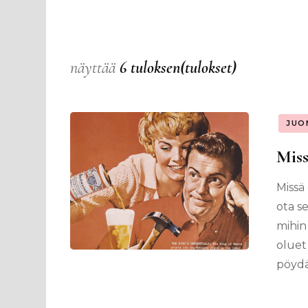
näyttää
6 tuloksen(tulokset)
JUO
Miss
Missä
ota s
mihin
oluet
pöydä