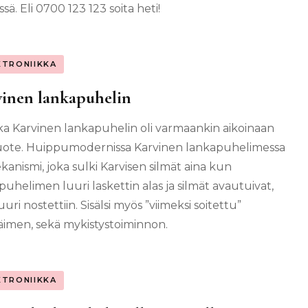
sä. Eli 0700 123 123 soita heti!
KTRONIIKKA
inen lankapuhelin
a Karvinen lankapuhelin oli varmaankin aikoinaan
tuote. Huippumodernissa Karvinen lankapuhelimessa
kanismi, joka sulki Karvisen silmät aina kun
puhelimen luuri laskettin alas ja silmät avautuivat,
uri nostettiin. Sisälsi myös ”viimeksi soitettu”
imen, sekä mykistystoiminnon.
KTRONIIKKA