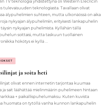
in TV teknologia yhdistettynä oli Western Elecric:in
s tulevaisuuden teknologiasta. Tavallaan olivat
ssa älypuhelimien suhteen, mutta ulkonäössä on aika
eroja nykyajan älypuhelimiin, erityisesti lankapuhelin
 täysin nykyajan puhelimista. Kyllähän tällä
puhelun soittaisi, mutta taskuun tuollainen
roniikka hökötys ei kyllä …
NOKSET
silinjat ja soita heti
ilinjat olivat ennen internetin tarjontaa kuumaa
 ja sait läähättää mielinmäärin puhelimeen hintaan
markkaa + paikallispuhelumaksu. Kuten kuvista
aa huomata on tytöllä vanha kunnon lankapuhelin