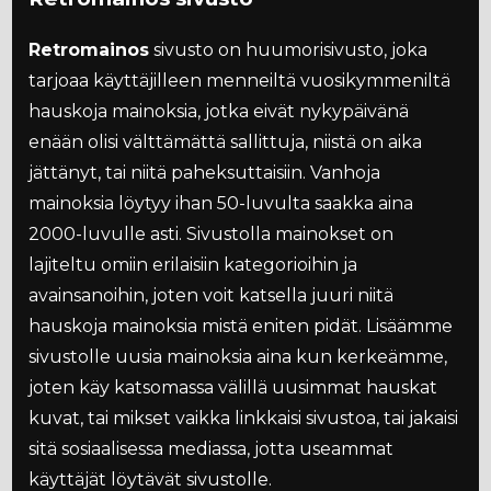
Retromainos
sivusto on huumorisivusto, joka
tarjoaa käyttäjilleen menneiltä vuosikymmeniltä
hauskoja mainoksia, jotka eivät nykypäivänä
enään olisi välttämättä sallittuja, niistä on aika
jättänyt, tai niitä paheksuttaisiin. Vanhoja
mainoksia löytyy ihan 50-luvulta saakka aina
2000-luvulle asti. Sivustolla mainokset on
lajiteltu omiin erilaisiin kategorioihin ja
avainsanoihin, joten voit katsella juuri niitä
hauskoja mainoksia mistä eniten pidät. Lisäämme
sivustolle uusia mainoksia aina kun kerkeämme,
joten käy katsomassa välillä uusimmat hauskat
kuvat, tai mikset vaikka linkkaisi sivustoa, tai jakaisi
sitä sosiaalisessa mediassa, jotta useammat
käyttäjät löytävät sivustolle.