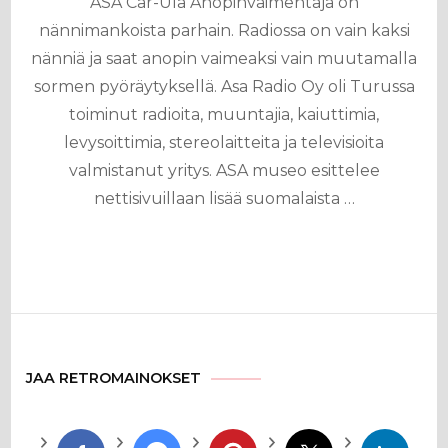
ASA Car-Ula Anopinvaimentaja on
nännimankoista parhain. Radiossa on vain kaksi
nänniä ja saat anopin vaimeaksi vain muutamalla
sormen pyöräytyksellä. Asa Radio Oy oli Turussa
toiminut radioita, muuntajia, kaiuttimia,
levysoittimia, stereolaitteita ja televisioita
valmistanut yritys. ASA museo esittelee
nettisivuillaan lisää suomalaista …
JAA RETROMAINOKSET