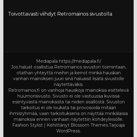
Toivottavasti viihdyt Retromainos sivustolla
Mediapala
https://mediapala.fi/
Jos haluat osallistua Retromainos sivuston toimintaan,
otathan yhteyttä meihin ja kerrot minkä hauskan
vanhan mainoksen juuri sinä haluaisit lisätä sivustolle
näytettäväksi.
Retromainos.fi on vanhoja hauskoja mainoksia esittelevä
huumorisivusto. Sivusto ei ole vastuussa kuvissa
esiintyvästä mainoksista tai niiden sisällöstä. Sivuston
tarkoitus ei ole loukata tai provosoida mitään
ihmisryhmää, vaan tarkoituksena on näyttää minkälaisia
mainoksia ennen vanhaan näytettiin kohdeyleisölle.
Fashion Stylist | Kehittänyt
Blossom Themes
.Tarjoaja
WordPress
.