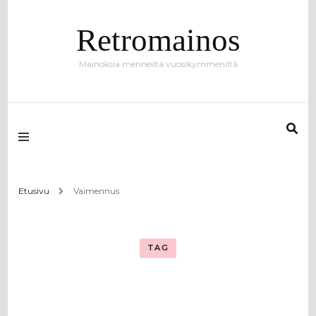
Retromainos
Mainoksia menneiltä vuosikymmeniltä
Etusivu
Vaimennus
TAG