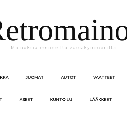
etromain
Mainoksia menneiltä vuosikymmeniltä
IKKA
JUOMAT
AUTOT
VAATTEET
T
ASEET
KUNTOILU
LÄÄKKEET