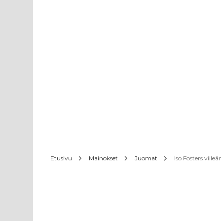
Etusivu
Mainokset
Juomat
Iso Fosters viileä