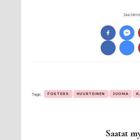
Jaa tämä 
FOSTERS
HUURTEINEN
JUOMA
K
Tags:
Saatat my
Artikkelien